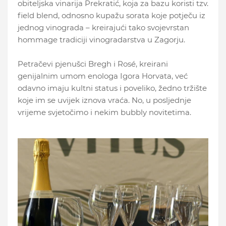
obiteljska vinarija Prekratić, koja za bazu koristi tzv.
field blend, odnosno kupažu sorata koje potječu iz
jednog vinograda – kreirajući tako svojevrstan
hommage tradiciji vinogradarstva u Zagorju.
Petračevi pjenušci Bregh i Rosé, kreirani
genijalnim umom enologa Igora Horvata, već
odavno imaju kultni status i poveliko, žedno tržište
koje im se uvijek iznova vraća. No, u posljednje
vrijeme svjetočimo i nekim bubbly novitetima.