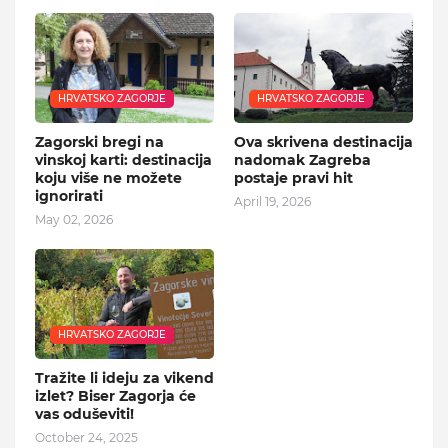
HRVATSKO ZAGORJE
HRVATSKO ZAGORJE
Zagorski bregi na
Ova skrivena destinacija
vinskoj karti: destinacija
nadomak Zagreba
koju više ne možete
postaje pravi hit
ignorirati
April 19, 2026
May 02, 2026
HRVATSKO ZAGORJE
Tražite li ideju za vikend
izlet? Biser Zagorja će
vas oduševiti!
October 24, 2025