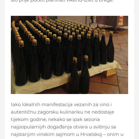
Iako lokalnih manifestacija vezanih za vino i
autentičnu zagorsku kulinariku ne nedostaje
tijekom godine, nekako se ipak sezona
najpopularnijih događanja otvara u svibnju sa
najstarijim vinskim sajmom u Hrvatskoj – onim u