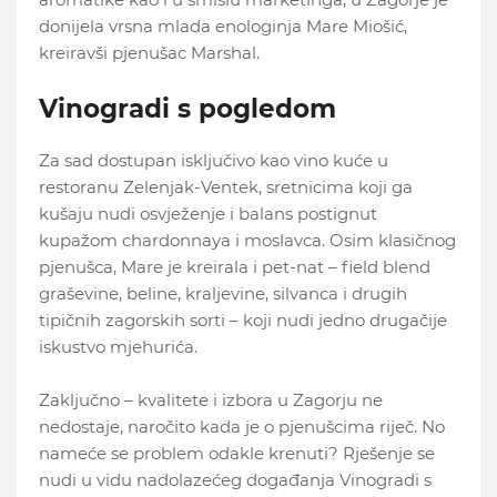
donijela vrsna mlada enologinja Mare Miošić,
kreiravši pjenušac Marshal.
Vinogradi s pogledom
Za sad dostupan isključivo kao vino kuće u
restoranu Zelenjak-Ventek, sretnicima koji ga
kušaju nudi osvježenje i balans postignut
kupažom chardonnaya i moslavca. Osim klasičnog
pjenušca, Mare je kreirala i pet-nat – field blend
graševine, beline, kraljevine, silvanca i drugih
tipičnih zagorskih sorti – koji nudi jedno drugačije
iskustvo mjehurića.
Zaključno – kvalitete i izbora u Zagorju ne
nedostaje, naročito kada je o pjenušcima riječ. No
nameće se problem odakle krenuti? Rješenje se
nudi u vidu nadolazećeg događanja Vinogradi s