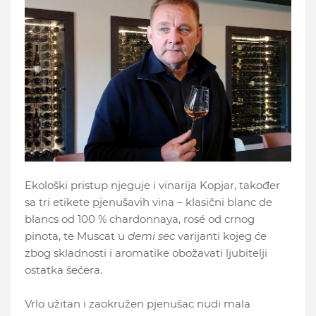
Ekološki pristup njeguje i vinarija Kopjar, također
sa tri etikete pjenušavih vina – klasični blanc de
blancs od 100 % chardonnaya, rosé od crnog
pinota, te Muscat u
demi sec
varijanti kojeg će
zbog skladnosti i aromatike obožavati ljubitelji
ostatka šećera.
Vrlo užitan i zaokružen pjenušac nudi mala