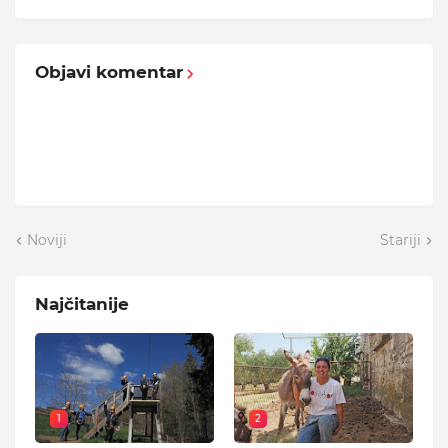
Objavi komentar
Noviji
Stariji
Najčitanije
1
2