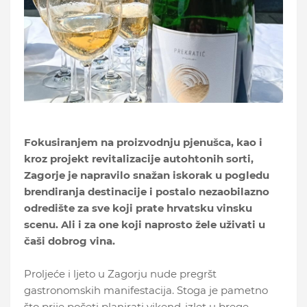
Fokusiranjem na proizvodnju pjenušca, kao i
kroz projekt revitalizacije autohtonih sorti,
Zagorje je napravilo snažan iskorak u pogledu
brendiranja destinacije i postalo nezaobilazno
odredište za sve koji prate hrvatsku vinsku
scenu. Ali i za one koji naprosto žele uživati u
čaši dobrog vina.
Proljeće i ljeto u Zagorju nude pregršt
gastronomskih manifestacija. Stoga je pametno
što prije početi planirati vikend-izlet u brege.