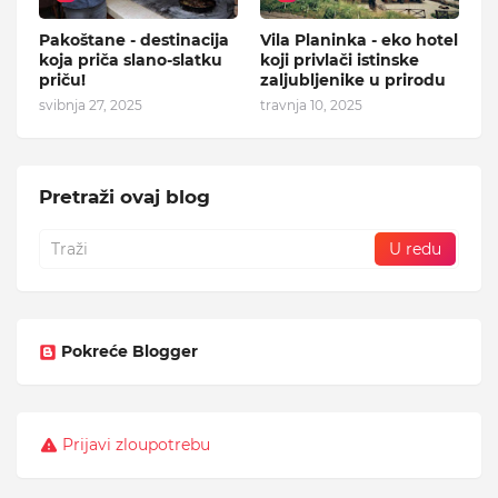
Pakoštane - destinacija
Vila Planinka - eko hotel
koja priča slano-slatku
koji privlači istinske
priču!
zaljubljenike u prirodu
svibnja 27, 2025
travnja 10, 2025
Pretraži ovaj blog
Pokreće Blogger
Prijavi zloupotrebu