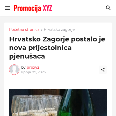
Početna stranica
Hrvatsko zagorje
Hrvatsko Zagorje postalo je
nova prijestolnica
pjenušaca
by
proxyz
lipnja 09, 2026