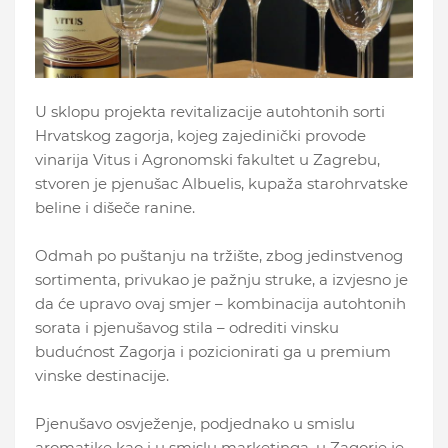
U sklopu projekta revitalizacije autohtonih sorti
Hrvatskog zagorja, kojeg zajedinički provode
vinarija Vitus i Agronomski fakultet u Zagrebu,
stvoren je pjenušac Albuelis, kupaža starohrvatske
beline i dišeče ranine.
Odmah po puštanju na tržište, zbog jedinstvenog
sortimenta, privukao je pažnju struke, a izvjesno je
da će upravo ovaj smjer – kombinacija autohtonih
sorata i pjenušavog stila – odrediti vinsku
budućnost Zagorja i pozicionirati ga u premium
vinske destinacije.
Pjenušavo osvježenje, podjednako u smislu
aromatike kao i u smislu marketinga, u Zagorje je