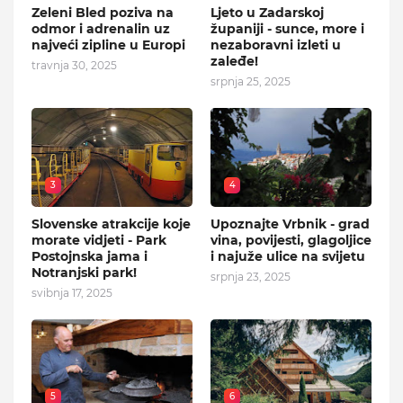
Zeleni Bled poziva na
Ljeto u Zadarskoj
odmor i adrenalin uz
županiji - sunce, more i
najveći zipline u Europi
nezaboravni izleti u
zaleđe!
travnja 30, 2025
srpnja 25, 2025
3
4
Slovenske atrakcije koje
Upoznajte Vrbnik - grad
morate vidjeti - Park
vina, povijesti, glagoljice
Postojnska jama i
i najuže ulice na svijetu
Notranjski park!
srpnja 23, 2025
svibnja 17, 2025
5
6