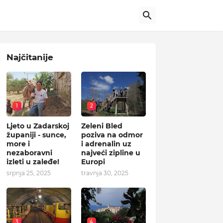
Najčitanije
1
2
Ljeto u Zadarskoj
Zeleni Bled
županiji - sunce,
poziva na odmor
more i
i adrenalin uz
nezaboravni
najveći zipline u
izleti u zaleđe!
Europi
srpnja 25, 2025
travnja 30, 2025
3
4