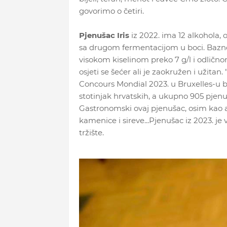
govorimo o četiri.
Pjenušac Iris
iz 2022. ima 12 alkohola,
sa drugom fermentacijom u boci. Bazno
visokom kiselinom preko 7 g/l i odlič
osjeti se šećer ali je zaokružen i užitan.
Concours Mondial 2023. u Bruxelles-u bi
stotinjak hrvatskih, a ukupno 905 pjenuša
Gastronomski ovaj pjenušac, osim kao ap
kamenice i sireve...Pjenušac iz 2023. je
tržište.