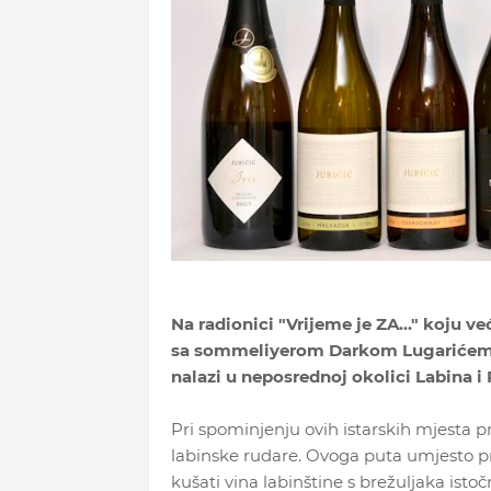
Na radionici "Vrijeme je ZA..." koju 
sa sommeliyerom Darkom Lugarićem pr
nalazi u neposrednoj okolici Labina i 
Pri spominjenju ovih istarskih mjesta p
labinske rudare. Ovoga puta umjesto pr
kušati vina labinštine s brežuljaka isto