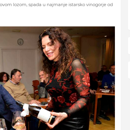
novom lozom, spada u najmanje istarsko vinogorje od