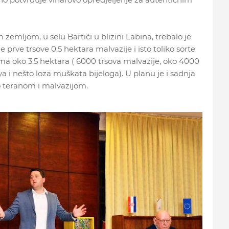
mljom, u selu Bartići u blizini Labina, trebalo je
je prve trsove 0.5 hektara malvazije i isto toliko sorte
ma oko 3.5 hektara ( 6000 trsova malvazije, oko 4000
i nešto loza muškata bijeloga). U planu je i sadnja
o teranom i malvazijom.