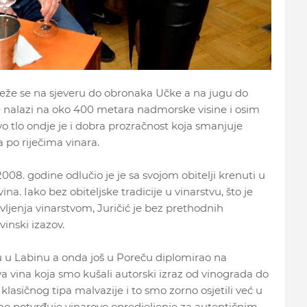
oteže se na sjeveru do obronaka Učke a na jugu do
 nalazi na oko 400 metara nadmorske visine i osim
vo tlo ondje je i dobra prozračnost koja smanjuje
 po riječima vinara.
 2008. godine odlučio je je sa svojom obitelji krenuti u
na. Iako bez obiteljske tradicije u vinarstvu, što je
ljenja vinarstvom, Juričić je bez prethodnih
vinski izazov.
lu u Labinu a onda još u Poreču diplomirao na
va vina koja smo kušali autorski izraz od vinograda do
klasičnog tipa malvazije i to smo zorno osjetili već u
asno potvrđuje vinarovo opredjeljenje za autentičnim