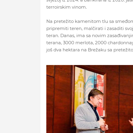
terroirskim vinom.
Na pretežito kamenitom tlu sa smeđom ze
pripremiti teren, malčirati i zasaditi svo
teran. Danas, ima sa novim zasađivanji
terana, 3000 merlota, 2000 chardonnaya 
još dva hektara na Brežaku sa pretežit