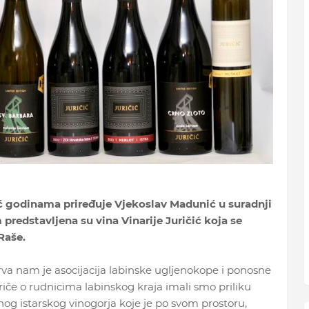
već godinama priređuje Vjekoslav Madunić u suradnji
edstavljena su vina Vinarije Juričić koja se
Raše.
rva nam je asocijacija labinske ugljenokope i ponosne
iče o rudnicima labinskog kraja imali smo priliku
čnog istarskog vinogorja koje je po svom prostoru,