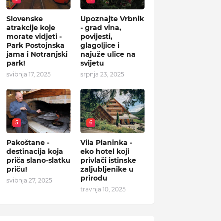
Slovenske
Upoznajte Vrbnik
atrakcije koje
- grad vina,
morate vidjeti -
povijesti,
Park Postojnska
glagoljice i
jama i Notranjski
najuže ulice na
park!
svijetu
svibnja 17, 2025
srpnja 23, 2025
5
6
Pakoštane -
Vila Planinka -
destinacija koja
eko hotel koji
priča slano-slatku
privlači istinske
priču!
zaljubljenike u
prirodu
svibnja 27, 2025
travnja 10, 2025