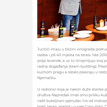
Juričići imaju u blizini vinograda podr
osoba i još 40 mjesta na terasi. Iste 200
polja lavande, a uz to Iznajmljuju svoj 
radna događanja (team building). Plas
kućnom pragu a ostalo plasiraju u restor
Njemačku.
U radionici koja je nakon duže stanke
društva Napredak imali smo priliku kuša
našli buteljirani pjenušac Iris od malva
bijeli, teran, merlot i cuvee Crno zloto.