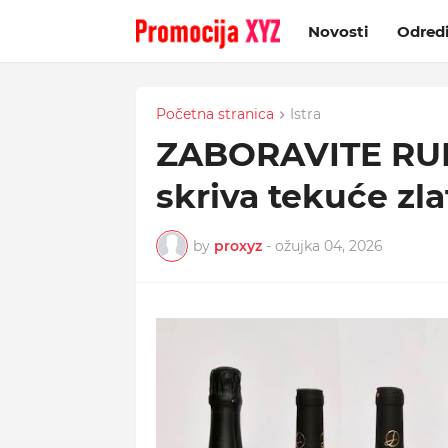
Novosti
Odred
Početna stranica
Istra
ZABORAVITE RUD
skriva tekuće zl
by
proxyz
-
ožujka 04, 2026