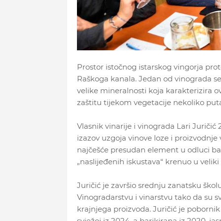
Prostor istočnog istarskog vingorja pr
Raškoga kanala. Jedan od vinograda se
velike mineralnosti koja karakterizira o
zaštitu tijekom vegetacije nekoliko puta
Vlasnik vinarije i vinograda Lari Juričić
izazov uzgoja vinove loze i proizvodnje vi
najčešće presudan element u odluci bav
„naslijeđenih iskustava“ krenuo u veliki 
Juričić je završio srednju zanatsku ško
Vinogradarstvu i vinarstvu tako da su s
krajnjega proizvoda. Juričić je pobornik 
svježoj iz 2024. a barikirana iz 2020. j