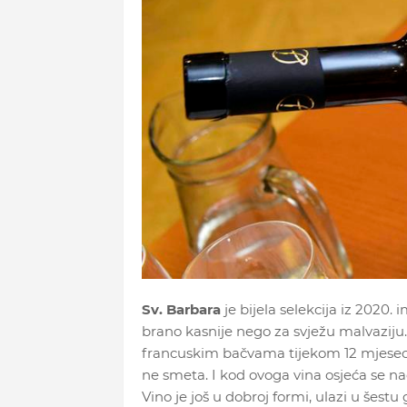
Sv. Barbara
je bijela selekcija iz 2020. 
brano kasnije nego za svježu malvaziju.
francuskim bačvama tijekom 12 mjeseci. 
ne smeta. I kod ovoga vina osjeća se nag
Vino je još u dobroj formi, ulazi u šest