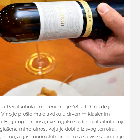
ima 13.5 alkohola i macerirana je 48 sati. Grožđe je
 Vino je prošlo malolaktiku u drvenim klasičnim
Bogatog je mirisa, čvrsto, jako sa dosta alkohola koji
lašena mineralnost koju je dobilo iz svog terroira.
u godinu, a gastronomskih preporuka sa više strana nije