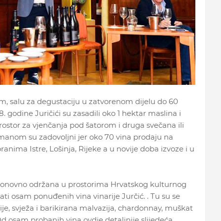
um, salu za degustaciju u zatvorenom dijelu do 60
8. godine Juričići su zasadili oko 1 hektar maslina i
prostor za vjenčanja pod šatorom i druga svečana ili
manom su zadovoljni jer oko 70 vina prodaju na
anima Istre, Lošinja, Rijeke a u novije doba izvoze i u
 ponovno održana u prostorima Hrvatskog kulturnog
ti osam ponuđenih vina vinarije Jurčić. . Tu su se
zije, svježa i barikirana malvazija, chardonnay, muškat
 Od osam probanih vina ovdje detaljnije slijedeća