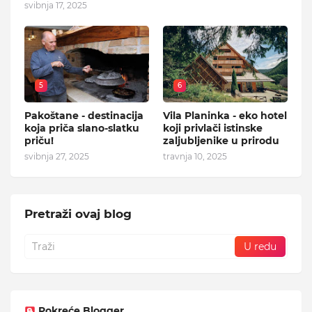
svibnja 17, 2025
5
6
Pakoštane - destinacija
Vila Planinka - eko hotel
koja priča slano-slatku
koji privlači istinske
priču!
zaljubljenike u prirodu
svibnja 27, 2025
travnja 10, 2025
Pretraži ovaj blog
Pokreće Blogger