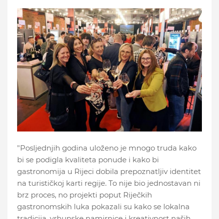
"Posljednjih godina uloženo je mnogo truda kako
bi se podigla kvaliteta ponude i kako bi
gastronomija u Rijeci dobila prepoznatljiv identitet
na turističkoj karti regije. To nije bio jednostavan ni
brz proces, no projekti poput Riječkih
gastronomskih luka pokazali su kako se lokalna
tradicija, vrhunske namirnice i kreativnost naših