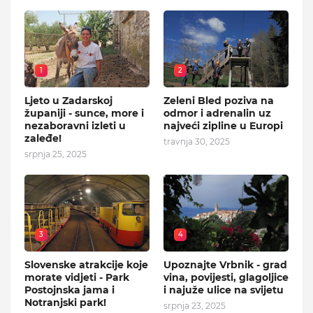
1
2
Ljeto u Zadarskoj
Zeleni Bled poziva na
županiji - sunce, more i
odmor i adrenalin uz
nezaboravni izleti u
najveći zipline u Europi
zaleđe!
travnja 30, 2025
srpnja 25, 2025
3
4
Slovenske atrakcije koje
Upoznajte Vrbnik - grad
morate vidjeti - Park
vina, povijesti, glagoljice
Postojnska jama i
i najuže ulice na svijetu
Notranjski park!
srpnja 23, 2025