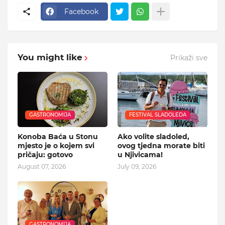
Facebook
You might like
Prikaži sve
GASTRONOMIJA
FESTIVAL SLADOLEDA
Konoba Baća u Stonu
Ako volite sladoled,
mjesto je o kojem svi
ovog tjedna morate biti
pričaju: gotovo
u Njivicama!
August 07, 2026
July 09, 2026
GASTRONOMIJA