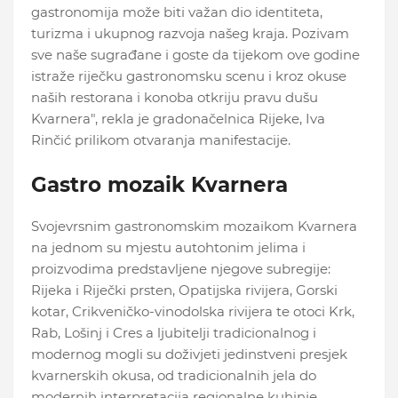
gastronomija može biti važan dio identiteta,
turizma i ukupnog razvoja našeg kraja. Pozivam
sve naše sugrađane i goste da tijekom ove godine
istraže riječku gastronomsku scenu i kroz okuse
naših restorana i konoba otkriju pravu dušu
Kvarnera", rekla je gradonačelnica Rijeke, Iva
Rinčić prilikom otvaranja manifestacije.
Gastro mozaik Kvarnera
Svojevrsnim gastronomskim mozaikom Kvarnera
na jednom su mjestu autohtonim jelima i
proizvodima predstavljene njegove subregije:
Rijeka i Riječki prsten, Opatijska rivijera, Gorski
kotar, Crikveničko-vinodolska rivijera te otoci Krk,
Rab, Lošinj i Cres a ljubitelji tradicionalnog i
modernog mogli su doživjeti jedinstveni presjek
kvarnerskih okusa, od tradicionalnih jela do
modernih interpretacija regionalne kuhinje.