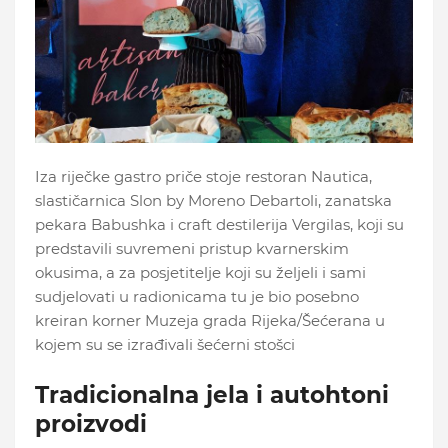
Iza riječke gastro priče stoje restoran Nautica,
slastičarnica Slon by Moreno Debartoli, zanatska
pekara Babushka i craft destilerija Vergilas, koji su
predstavili suvremeni pristup kvarnerskim
okusima, a za posjetitelje koji su željeli i sami
sudjelovati u radionicama tu je bio posebno
kreiran korner Muzeja grada Rijeka/Šećerana u
kojem su se izrađivali šećerni stošci
Tradicionalna jela i autohtoni
proizvodi