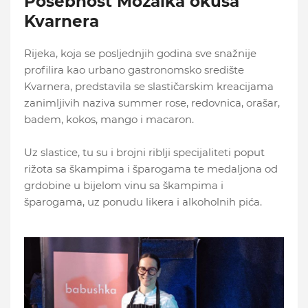
Posebnost Mozaika okusa
Kvarnera
Rijeka, koja se posljednjih godina sve snažnije
profilira kao urbano gastronomsko središte
Kvarnera, predstavila se slastičarskim kreacijama
zanimljivih naziva summer rose, redovnica, orašar,
badem, kokos, mango i macaron.
Uz slastice, tu su i brojni riblji specijaliteti poput
rižota sa škampima i šparogama te medaljona od
grdobine u bijelom vinu sa škampima i
šparogama, uz ponudu likera i alkoholnih pića.