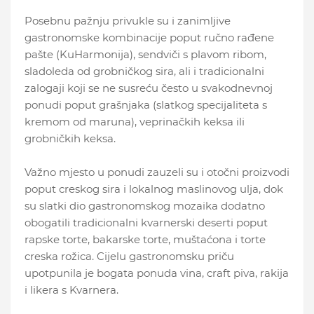
Posebnu pažnju privukle su i zanimljive
gastronomske kombinacije poput ručno rađene
pašte (KuHarmonija), sendviči s plavom ribom,
sladoleda od grobničkog sira, ali i tradicionalni
zalogaji koji se ne susreću često u svakodnevnoj
ponudi poput grašnjaka (slatkog specijaliteta s
kremom od maruna), veprinačkih keksa ili
grobničkih keksa.
Važno mjesto u ponudi zauzeli su i otočni proizvodi
poput creskog sira i lokalnog maslinovog ulja, dok
su slatki dio gastronomskog mozaika dodatno
obogatili tradicionalni kvarnerski deserti poput
rapske torte, bakarske torte, muštaćona i torte
creska rožica. Cijelu gastronomsku priču
upotpunila je bogata ponuda vina, craft piva, rakija
i likera s Kvarnera.