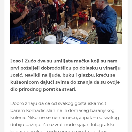
Joso i Žućo dva su umiljata mačka koji su nam
prvi poželjeli dobrodošlicu po dolasku u vinariju
Josić. Navikli na ljude, buku i glazbu, kreću se
kušaonicom dajući svima do znanja da su ovdje
dio prirodnog poretka stvari.
Dobro znaju da će od svakog gosta iskamčiti
barem komadić slanine ili domaćeg baranjskog
kulena. Nikome se ne nameću, a ipak – od svakog
dobiju pažnju. Za uzvrat nude sjajan fotografski
kadar i poruku – ovdje nema mjesta za stres,