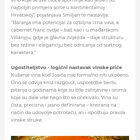
najboljih primjera sorte u kontinentalnoj
Hrvatskoj", pojašnjava Smiljan te nastavlja:
"Baranja ima potencijal za ozbiljna crna vina, a
cabernet franc ovdje – baš kao i u mađarskom
Villányju, gdje je glavna zvijezda – daje strukturu
bez težine i eleganciju bez odricanja od sortnog
karaktera."
Ugostiteljstvo - logični nastavak vinske priče
Kušanje vina kod Josića nije formalno niti ukočeno.
Ono se odvija kroz razgovor, usporedbe berbi,
pitanja o godinama koje su bile zahtjevne i onima
koje su dale više nego što se očekivalo. Vina su
čista, precizna i jasno definirana – kreirana na
način da udovolje potrošaču, ali i ispoštuju pravila
vinske struke.