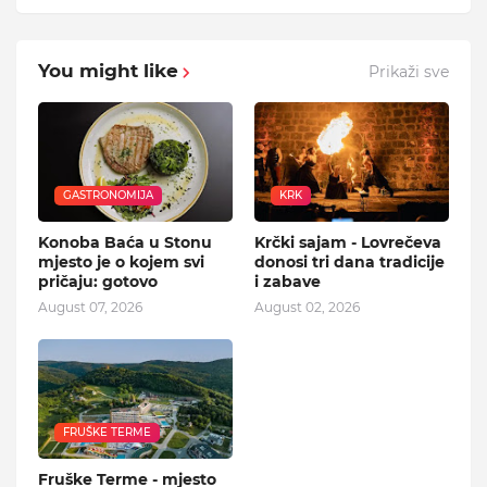
You might like
Prikaži sve
GASTRONOMIJA
KRK
Konoba Baća u Stonu
Krčki sajam - Lovrečeva
mjesto je o kojem svi
donosi tri dana tradicije
pričaju: gotovo
i zabave
August 07, 2026
August 02, 2026
FRUŠKE TERME
Fruške Terme - mjesto