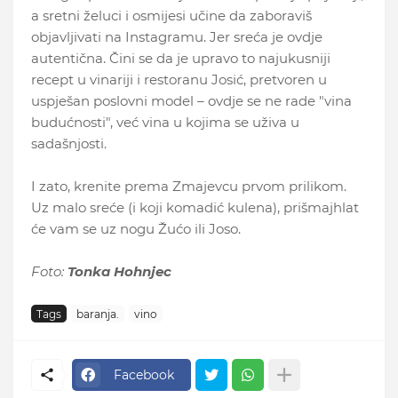
a sretni želuci i osmijesi učine da zaboraviš
objavljivati na Instagramu. Jer sreća je ovdje
autentična. Čini se da je upravo to najukusniji
recept u vinariji i restoranu Josić, pretvoren u
uspješan poslovni model – ovdje se ne rade "vina
budućnosti", već vina u kojima se uživa u
sadašnjosti.
I zato, krenite prema Zmajevcu prvom prilikom.
Uz malo sreće (i koji komadić kulena), prišmajhlat
će vam se uz nogu Žućo ili Joso.
Foto:
Tonka Hohnjec
Tags
baranja.
vino
Facebook