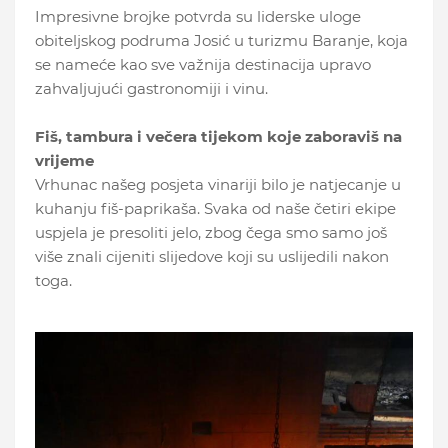
Impresivne brojke potvrda su liderske uloge
obiteljskog podruma Josić u turizmu Baranje, koja
se nameće kao sve važnija destinacija upravo
zahvaljujući gastronomiji i vinu.
Fiš, tambura i večera tijekom koje zaboraviš na
vrijeme
Vrhunac našeg posjeta vinariji bilo je natjecanje u
kuhanju fiš-paprikaša. Svaka od naše četiri ekipe
uspjela je presoliti jelo, zbog čega smo samo još
više znali cijeniti slijedove koji su uslijedili nakon
toga.