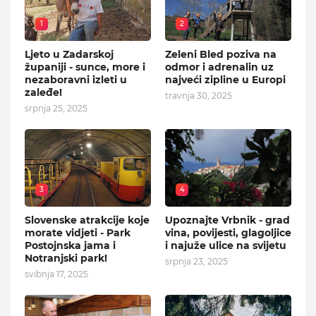
1
2
Ljeto u Zadarskoj
Zeleni Bled poziva na
županiji - sunce, more i
odmor i adrenalin uz
nezaboravni izleti u
najveći zipline u Europi
zaleđe!
travnja 30, 2025
srpnja 25, 2025
3
4
Slovenske atrakcije koje
Upoznajte Vrbnik - grad
morate vidjeti - Park
vina, povijesti, glagoljice
Postojnska jama i
i najuže ulice na svijetu
Notranjski park!
srpnja 23, 2025
svibnja 17, 2025