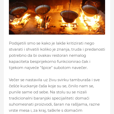
Podsjetili smo se kako je lakše kritizirati nego
stvarati i shvatili koliko je znanja, truda i predanosti
potrebno da bi ovakav restoran nemalog
kapaciteta besprijekorno funkcionirao čak i
tijekom najveće "špice" subotom navečer.
Večer se nastavila uz živu svirku tamburaša i sve
češće kuckanje čaša koje su se, činilo nam se,
punile same od sebe. Na stolu su se nizali
tradicionalni baranjski specijaliteti: domaći
suhomesnati proizvodi, šaran na rašljama, razne
vrste mesa i, za kraj, taškrle s domaćim