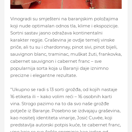
Vinogradi su smješteni na baranjskim položajima
koji nude optimalan odnos tla, klime i ekspozicije.
Sortni sastav jasno odražava kontinentalni
karakter regije. Graševina je ovdje temelj vinske
priče, ali tu su i chardonnay, pinot sivi, pinot bijeli,
sauvignon blanc, traminac, muškat žuti, frankovka,
cabernet sauvignon i cabernet franc – sve
popularnija sorta koja u Baranji daje iznimno
precizne i elegantne rezultate.
"Ukupno se radi s 13 sorti grožđa, od kojih nastaje
16 etiketa ili – kako volim reći – 16 osobnih karti
vina. Strogo pazimo na to da svo naše grožđe
potječe iz Baranje. Posebno se izdvajaju graševina,
kao nositelj identiteta vinarije, Josić Cuvée, koji
predstavlja autorski potpis kuće, te cabernet franc,
vino koje se sve češće spominje kao jedan od