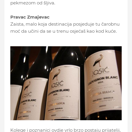
pekmezom od šljiva.
Pravac Zmajevac
Zaista, malo koja destinacija posjeduje tu čarobnu
moć da učini da se u trenu osjećaš kao kod kuće.
Kolege i poznanici ovdje vrlo brzo postaju prijatelji,