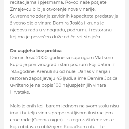
recitacijama i pjesmama. Povod naše posjete
Zmajevcu bilo je otvorenje nove vinarije.
Suvremeno zdanje zavidnih kapaciteta predstavlja
životno djelo vinara Damira Josića i kruna je
njegova rada u vinogradu, podrumu i restoranu
kojima je posvećen duže od četvrt stoljeća.
Do uspjeha bez prečica
Damir Josić 2000. godine sa suprugom Vlatkom
kupio je prvi vinograd i stari podrum koji datira iz
1935.godine. Krenuli su od nule. Danas vinarija i
restoran zapošljavaju 45 ljudi, a ime Damira Josića
uvršteno je na popis 100 najuspješnijih vinara
Hrvatske.
Malo je onih koji barem jednom na svom stolu nisu
imali butelju vina s prepoznatljivom ilustracijom
crne rode (Ciconia nigra) – strogo zaštićene vrste
koja obitava u obližnjem Kopačkom ritu – te