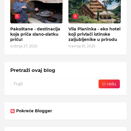
5
6
Pakoštane - destinacija
Vila Planinka - eko hotel
koja priča slano-slatku
koji privlači istinske
priču!
zaljubljenike u prirodu
svibnja 27, 2025
travnja 10, 2025
Pretraži ovaj blog
Pokreće Blogger