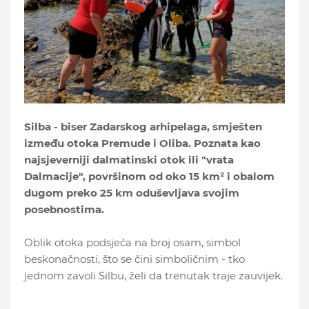
Silba - biser Zadarskog arhipelaga, smješten
između otoka Premude i Oliba. Poznata kao
najsjeverniji dalmatinski otok ili "vrata
Dalmacije", površinom od oko 15 km² i obalom
dugom preko 25 km oduševljava svojim
posebnostima.
Oblik otoka podsjeća na broj osam, simbol
beskonačnosti, što se čini simboličnim - tko
jednom zavoli Silbu, želi da trenutak traje zauvijek.