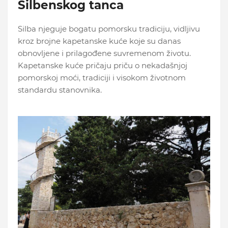
Silbenskog tanca
Silba njeguje bogatu pomorsku tradiciju, vidljivu
kroz brojne kapetanske kuće koje su danas
obnovljene i prilagođene suvremenom životu.
Kapetanske kuće pričaju priču o nekadašnjoj
pomorskoj moći, tradiciji i visokom životnom
standardu stanovnika.