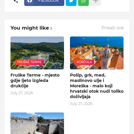
Facebook
You might like
Prikaži sve
FRUŠKE TERME
KORČULA
Fruške Terme - mjesto
Pošip, grk, med,
gdje ljeto izgleda
maslinovo ulje i
drukčije
Moreška - malo koji
hrvatski otok nudi toliko
July 27, 2026
doživljaja
July 27, 2026