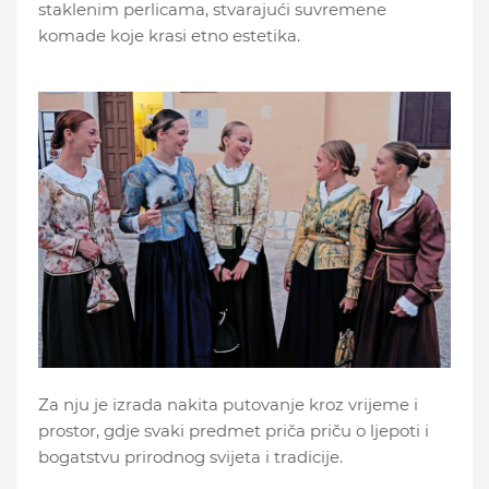
staklenim perlicama, stvarajući suvremene
komade koje krasi etno estetika.
Za nju je izrada nakita putovanje kroz vrijeme i
prostor, gdje svaki predmet priča priču o ljepoti i
bogatstvu prirodnog svijeta i tradicije.