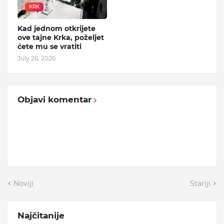
KRK
Kad jednom otkrijete
ove tajne Krka, poželjet
ćete mu se vratiti
July 26, 2026
Objavi komentar
Noviji
Stariji
Najčitanije