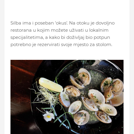
Silba ima i poseban 'okus'. Na otoku je dovoljno
restorana u kojim možete uživati u lokalnim
specijalitetima, a kako bi doživljaj bio potpun
potrebno je rezervirati svoje mjesto za stolom.