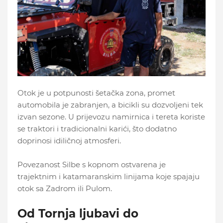
Otok je u potpunosti šetačka zona, promet
automobila je zabranjen, a bicikli su dozvoljeni tek
izvan sezone. U prijevozu namirnica i tereta koriste
se traktori i tradicionalni karići, što dodatno
doprinosi idiličnoj atmosferi.
Povezanost Silbe s kopnom ostvarena je
trajektnim i katamaranskim linijama koje spajaju
otok sa Zadrom ili Pulom.
Od Tornja ljubavi do