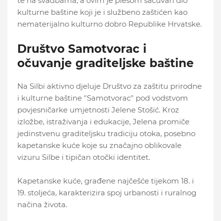
te na svadbama, a ovim je plesom sačuvan dio
kulturne baštine koji je i službeno zaštićen kao
nematerijalno kulturno dobro Republike Hrvatske.
Društvo Samotvorac i
očuvanje graditeljske baštine
Na Silbi aktivno djeluje Društvo za zaštitu prirodne
i kulturne baštine "Samotvorac" pod vodstvom
povjesničarke umjetnosti Jelene Stošić. Kroz
izložbe, istraživanja i edukacije, Jelena promiče
jedinstvenu graditeljsku tradiciju otoka, posebno
kapetanske kuće koje su značajno oblikovale
vizuru Silbe i tipičan otočki identitet.
Kapetanske kuće, građene najčešće tijekom 18. i
19. stoljeća, karakterizira spoj urbanosti i ruralnog
načina života.