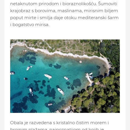
netaknutom prirodom i bioraznolikošću. Šumoviti
krajobraz s borovima, maslinama, mirisnim biljem
poput mirte i smilja daje otoku mediteranski šarm
i bogatstvo mirisa.
Obala je razvedena s kristalno čistim morem i
brojnim plažama, najpoznatijom od kojih je