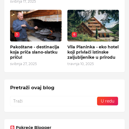
svibnja 17, 2025
5
6
Pakoštane - destinacija
Vila Planinka - eko hotel
koja priča slano-slatku
koji privlači istinske
priču!
zaljubljenike u prirodu
svibnja 27, 2025
travnja 10, 2025
Pretraži ovaj blog
Pokreće Blogger