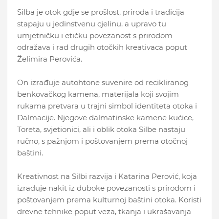
Silba je otok gdje se prošlost, priroda i tradicija
stapaju u jedinstvenu cjelinu, a upravo tu
umjetničku i etičku povezanost s prirodom
odražava i rad drugih otočkih kreativaca poput
Želimira Perovića.
On izrađuje autohtone suvenire od recikliranog
benkovačkog kamena, materijala koji svojim
rukama pretvara u trajni simbol identiteta otoka i
Dalmacije. Njegove dalmatinske kamene kućice,
Toreta, svjetionici, ali i oblik otoka Silbe nastaju
ručno, s pažnjom i poštovanjem prema otočnoj
baštini.
Kreativnost na Silbi razvija i Katarina Perović, koja
izrađuje nakit iz duboke povezanosti s prirodom i
poštovanjem prema kulturnoj baštini otoka. Koristi
drevne tehnike poput veza, tkanja i ukrašavanja