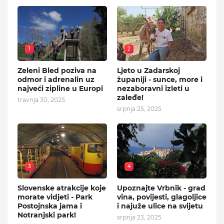
1
2
Zeleni Bled poziva na
Ljeto u Zadarskoj
odmor i adrenalin uz
županiji - sunce, more i
najveći zipline u Europi
nezaboravni izleti u
zaleđe!
travnja 30, 2025
srpnja 25, 2025
3
4
Slovenske atrakcije koje
Upoznajte Vrbnik - grad
morate vidjeti - Park
vina, povijesti, glagoljice
Postojnska jama i
i najuže ulice na svijetu
Notranjski park!
srpnja 23, 2025