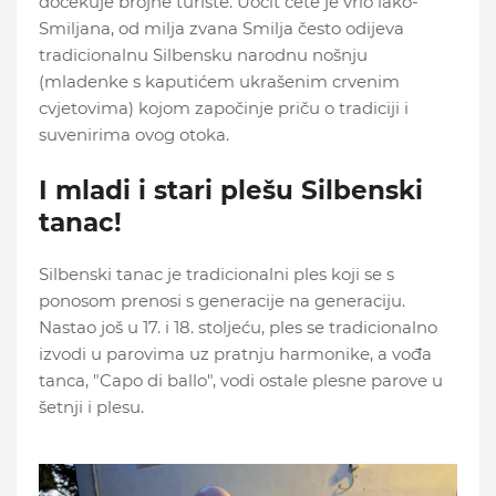
dočekuje brojne turiste. Uočit ćete je vrlo lako-
Smiljana, od milja zvana Smilja često odijeva
tradicionalnu Silbensku narodnu nošnju
(mladenke s kaputićem ukrašenim crvenim
cvjetovima) kojom započinje priču o tradiciji i
suvenirima ovog otoka.
I mladi i stari plešu Silbenski
tanac!
Silbenski tanac je tradicionalni ples koji se s
ponosom prenosi s generacije na generaciju.
Nastao još u 17. i 18. stoljeću, ples se tradicionalno
izvodi u parovima uz pratnju harmonike, a vođa
tanca, "Capo di ballo", vodi ostale plesne parove u
šetnji i plesu.