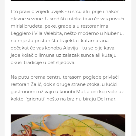
I to pravilo vrijedi uvijek - u srcu ali i prije i nakon
glavne sezone. U središtu otoka tako će vas privući
mirisi brudeta, peke, gradela u restoranima
Leggiero i Vila Velebita, nešto moderno u Nubenu,
na mjestu pristaništa trajekta i katamarana
dočekat će vas konoba Alavija - tu se pije kava,
jede kolač o limuna uz zalazak sunca ali kušaju
okusi tradicije u pet sljedova.
Na putu prema centru terasom poglede privlači
restoran Žalić, dok s druge strane otoka, u lučici
gastronomi uživaju u konobi Mul, a oni koji vole uz
koktel 'gricnuti' nešto na brzinu biraju Del mar.