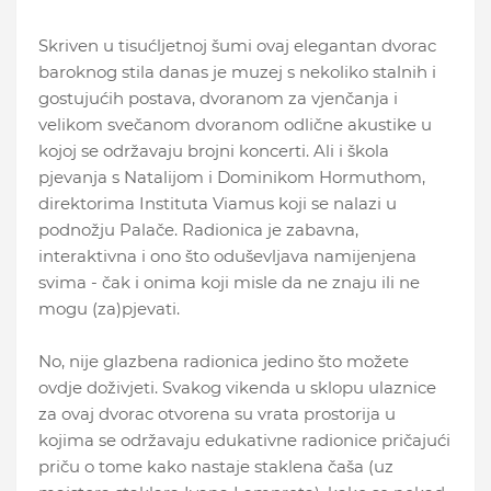
Skriven u tisućljetnoj šumi ovaj elegantan dvorac
baroknog stila danas je muzej s nekoliko stalnih i
gostujućih postava, dvoranom za vjenčanja i
velikom svečanom dvoranom odlične akustike u
kojoj se održavaju brojni koncerti. Ali i škola
pjevanja s Natalijom i Dominikom Hormuthom,
direktorima Instituta Viamus koji se nalazi u
podnožju Palače. Radionica je zabavna,
interaktivna i ono što oduševljava namijenjena
svima - čak i onima koji misle da ne znaju ili ne
mogu (za)pjevati.
No, nije glazbena radionica jedino što možete
ovdje doživjeti. Svakog vikenda u sklopu ulaznice
za ovaj dvorac otvorena su vrata prostorija u
kojima se održavaju edukativne radionice pričajući
priču o tome kako nastaje staklena čaša (uz