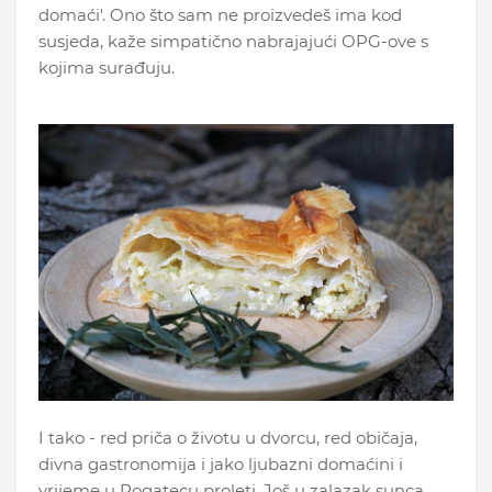
domaći'. Ono što sam ne proizvedeš ima kod
susjeda, kaže simpatično nabrajajući OPG-ove s
kojima surađuju.
I tako - red priča o životu u dvorcu, red običaja,
divna gastronomija i jako ljubazni domaćini i
vrijeme u Rogatecu proleti. Još u zalazak sunca