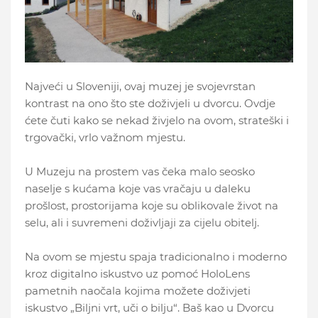
Najveći u Sloveniji, ovaj muzej je svojevrstan
kontrast na ono što ste doživjeli u dvorcu. Ovdje
ćete čuti kako se nekad živjelo na ovom, strateški i
trgovački, vrlo važnom mjestu.
U Muzeju na prostem vas čeka malo seosko
naselje s kućama koje vas vračaju u daleku
prošlost, prostorijama koje su oblikovale život na
selu, ali i suvremeni doživljaji za cijelu obitelj.
Na ovom se mjestu spaja tradicionalno i moderno
kroz digitalno iskustvo uz pomoć HoloLens
pametnih naočala kojima možete doživjeti
iskustvo „Biljni vrt, uči o bilju“. Baš kao u Dvorcu