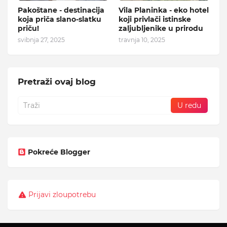
Pakoštane - destinacija
Vila Planinka - eko hotel
koja priča slano-slatku
koji privlači istinske
priču!
zaljubljenike u prirodu
svibnja 27, 2025
travnja 10, 2025
Pretraži ovaj blog
Pokreće Blogger
Prijavi zloupotrebu