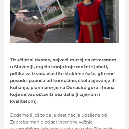
Tisućljetni dvorac, najveći muzej na otvorenom
u Sloveniji, ergela konja koje možete jahati,
prilika za izradu vlastite staklene čaše, glinene
posude, papuča od komušine, škola pjevanja ili
kuhanja, planinarenje na Donačku goru i hrana
koja će vas ostaviti bez daha (i cijenom i
kvalitetom).
Dodamo li još to da je destinacija udaljena od
Zagreba manje od sat vremena vožnje
automobilom i da vam za nju ne treba Slovenska