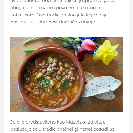
ovdje dođete moći ćete pojesti ješprenjski gulaš,
obogaćen domaćim povrćem i ukusnom
kobasicom. Ovo tradicionalno jelo koje spaja
povijest i autohtonost domaće kuhinje.
Jelo je predstavljeno kao Muzejska zdjela, a
poslužuje se u tradicionalnoj glinenoj posudi uz