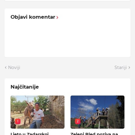
Objavi komentar
Noviji
Stariji
Najčitanije
1
2
Ljeto u Zadarskoj
Zeleni Bled poziva na