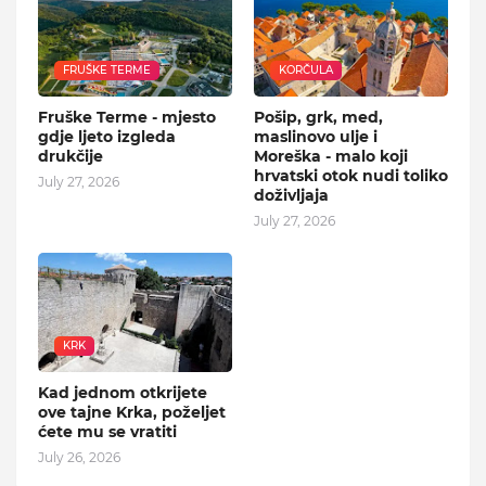
FRUŠKE TERME
KORČULA
Fruške Terme - mjesto
Pošip, grk, med,
gdje ljeto izgleda
maslinovo ulje i
drukčije
Moreška - malo koji
hrvatski otok nudi toliko
July 27, 2026
doživljaja
July 27, 2026
KRK
Kad jednom otkrijete
ove tajne Krka, poželjet
ćete mu se vratiti
July 26, 2026