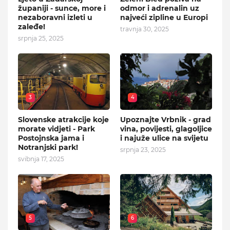
županiji - sunce, more i
odmor i adrenalin uz
nezaboravni izleti u
najveći zipline u Europi
zaleđe!
travnja 30, 2025
srpnja 25, 2025
3
4
Slovenske atrakcije koje
Upoznajte Vrbnik - grad
morate vidjeti - Park
vina, povijesti, glagoljice
Postojnska jama i
i najuže ulice na svijetu
Notranjski park!
srpnja 23, 2025
svibnja 17, 2025
5
6