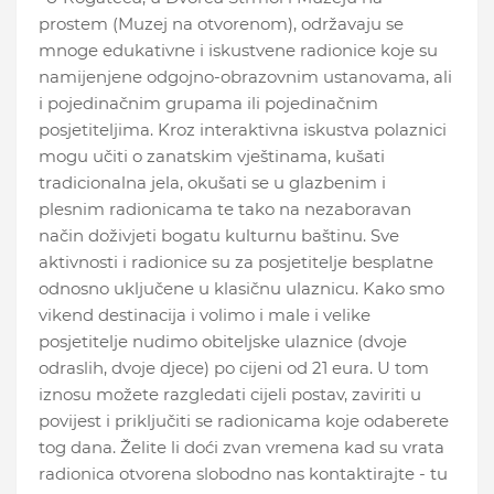
prostem (Muzej na otvorenom), održavaju se
mnoge edukativne i iskustvene radionice koje su
namijenjene odgojno-obrazovnim ustanovama, ali
i pojedinačnim grupama ili pojedinačnim
posjetiteljima. Kroz interaktivna iskustva polaznici
mogu učiti o zanatskim vještinama, kušati
tradicionalna jela, okušati se u glazbenim i
plesnim radionicama te tako na nezaboravan
način doživjeti bogatu kulturnu baštinu. Sve
aktivnosti i radionice su za posjetitelje besplatne
odnosno uključene u klasičnu ulaznicu. Kako smo
vikend destinacija i volimo i male i velike
posjetitelje nudimo obiteljske ulaznice (dvoje
odraslih, dvoje djece) po cijeni od 21 eura. U tom
iznosu možete razgledati cijeli postav, zaviriti u
povijest i priključiti se radionicama koje odaberete
tog dana. Želite li doći zvan vremena kad su vrata
radionica otvorena slobodno nas kontaktirajte - tu