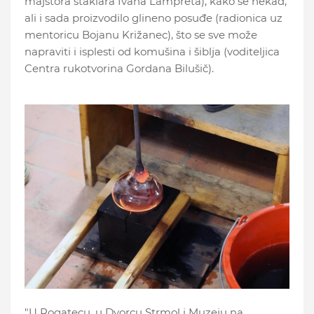
majstora staklara Ivana Lampreta), kako se nekad,
ali i sada proizvodilo glineno posuđe (radionica uz
mentoricu Bojanu Križanec), što se sve može
napraviti i isplesti od komušina i šiblja (voditeljica
Centra rukotvorina Gordana Bilušič).
"U Rogatecu, u Dvorcu Strmol i Muzeju na