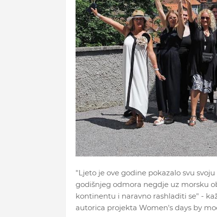
"Ljeto je ove godine pokazalo svu svoju
godišnjeg odmora negdje uz morsku obal
kontinentu i naravno rashladiti se" - 
autorica projekta Women's days by m