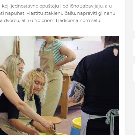
 koji jednostavno opuštaju i odlično zabavljaju, a u
 napuhati vlastitu staklenu čašu, napraviti glinenu
na dvorcu, ali i u tipičnom tradicionalnom selu.