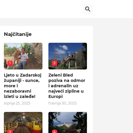
Najčitanije
1
2
Ljeto u Zadarskoj
Zeleni Bled
županiji - sunce,
poziva na odmor
more i
i adrenalin uz
nezaboravni
najveći zipline u
izleti u zaleđe!
Europi
srpnja 25, 2025
travnja 30, 2025
3
4