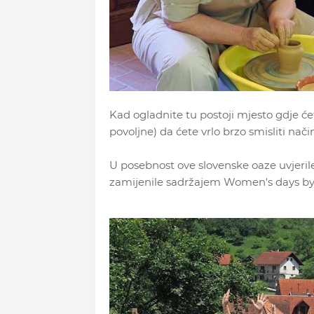
Kad ogladnite tu postoji mjesto gdje ćete
povoljne) da ćete vrlo brzo smisliti nači
U posebnost ove slovenske oaze uvjeril
zamijenile sadržajem Women's days b