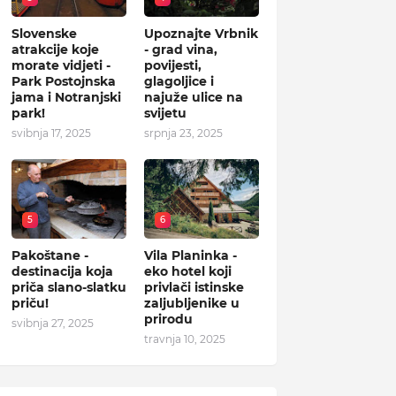
Slovenske
Upoznajte Vrbnik
atrakcije koje
- grad vina,
morate vidjeti -
povijesti,
Park Postojnska
glagoljice i
jama i Notranjski
najuže ulice na
park!
svijetu
svibnja 17, 2025
srpnja 23, 2025
5
6
Pakoštane -
Vila Planinka -
destinacija koja
eko hotel koji
priča slano-slatku
privlači istinske
priču!
zaljubljenike u
prirodu
svibnja 27, 2025
travnja 10, 2025