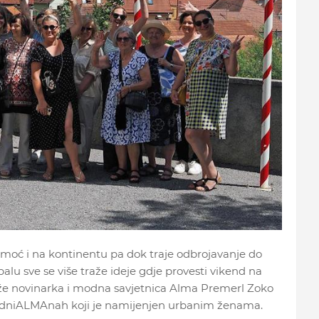
 moć i na kontinentu pa dok traje odbrojavanje do
u sve se više traže ideje gdje provesti vikend na
kaže novinarka i modna savjetnica Alma Premerl Zoko
odniALMAnah koji je namijenjen urbanim ženama.