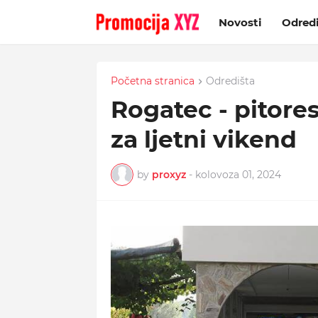
Novosti
Odred
Početna stranica
Odredišta
Rogatec - pitore
za ljetni vikend
by
proxyz
-
kolovoza 01, 2024