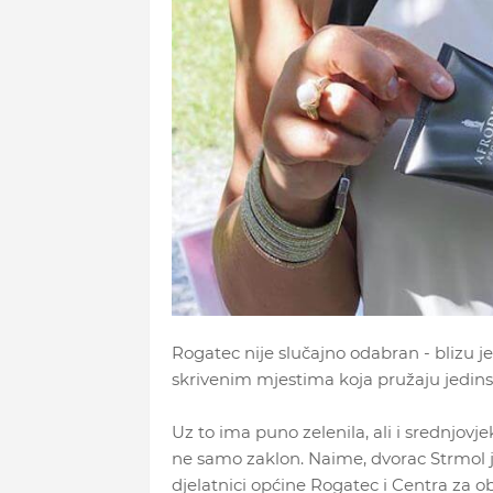
Rogatec nije slučajno odabran - blizu je
skrivenim mjestima koja pružaju jedinst
Uz to ima puno zelenila, ali i srednjovj
ne samo zaklon. Naime, dvorac Strmol je
djelatnici općine Rogatec i Centra za ob