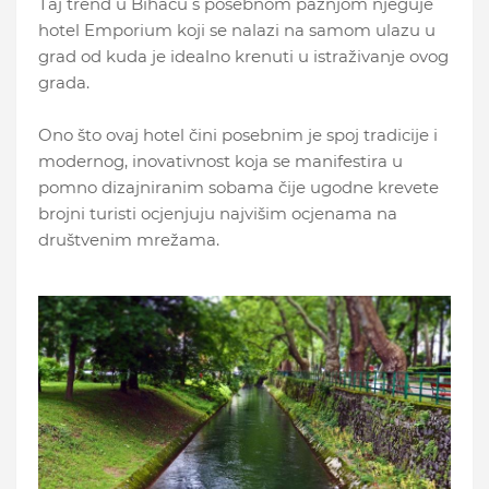
Taj trend u Bihaću s posebnom pažnjom njeguje
hotel Emporium koji se nalazi na samom ulazu u
grad od kuda je idealno krenuti u istraživanje ovog
grada.
Ono što ovaj hotel čini posebnim je spoj tradicije i
modernog, inovativnost koja se manifestira u
pomno dizajniranim sobama čije ugodne krevete
brojni turisti ocjenjuju najvišim ocjenama na
društvenim mrežama.