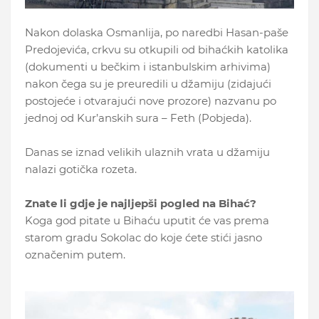
Nakon dolaska Osmanlija, po naredbi Hasan-paše
Predojevića, crkvu su otkupili od bihaćkih katolika
(dokumenti u bečkim i istanbulskim arhivima)
nakon čega su je preuredili u džamiju (zidajući
postojeće i otvarajući nove prozore) nazvanu po
jednoj od Kur’anskih sura – Feth (Pobjeda).
Danas se iznad velikih ulaznih vrata u džamiju
nalazi gotička rozeta.
Znate li gdje je najljepši pogled na Bihać?
Koga god pitate u Bihaću uputit će vas prema
starom gradu Sokolac do koje ćete stići jasno
označenim putem.