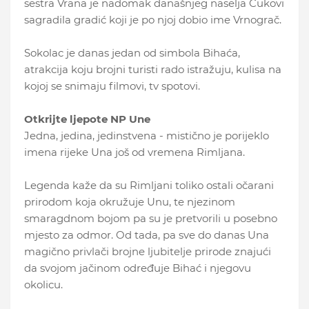
sestra Vrana je nadomak današnjeg naselja Ćukovi
sagradila gradić koji je po njoj dobio ime Vrnograč.
Sokolac je danas jedan od simbola Bihaća,
atrakcija koju brojni turisti rado istražuju, kulisa na
kojoj se snimaju filmovi, tv spotovi.
Otkrijte ljepote NP Une
Jedna, jedina, jedinstvena - mistično je porijeklo
imena rijeke Una još od vremena Rimljana.
Legenda kaže da su Rimljani toliko ostali očarani
prirodom koja okružuje Unu, te njezinom
smaragdnom bojom pa su je pretvorili u posebno
mjesto za odmor. Od tada, pa sve do danas Una
magično privlači brojne ljubitelje prirode znajući
da svojom jačinom određuje Bihać i njegovu
okolicu.