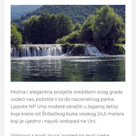
Moćna i elegantna protječe središtem ovog grada
vodeći vas, poželite li to do nacionalnog parka.
Ljepote NP Una možete istražiti u laganoj šetnji
koja kreće od Štrbačkog buka visokog 24,5 metara
koji je ujedno i najviši vodopad na Uni.
Vidikovci s kojih 'puca' pogled na moć rijeke