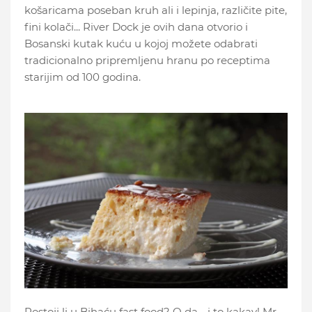
košaricama poseban kruh ali i lepinja, različite pite,
fini kolači... River Dock je ovih dana otvorio i
Bosanski kutak kuću u kojoj možete odabrati
tradicionalno pripremljenu hranu po receptima
starijim od 100 godina.
Postoji li u Bihaću fast food? O da - i to kakav! Mr.