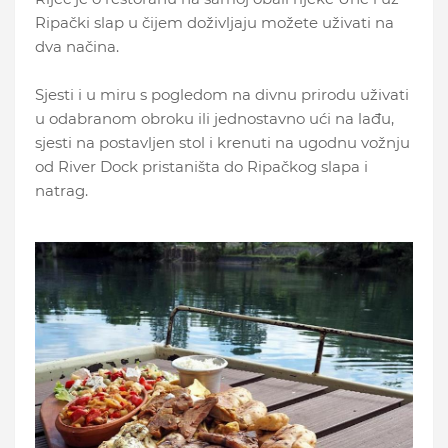
Ripački slap u čijem doživljaju možete uživati na
dva načina.
Sjesti i u miru s pogledom na divnu prirodu uživati
u odabranom obroku ili jednostavno ući na lađu,
sjesti na postavljen stol i krenuti na ugodnu vožnju
od River Dock pristaništa do Ripačkog slapa i
natrag.