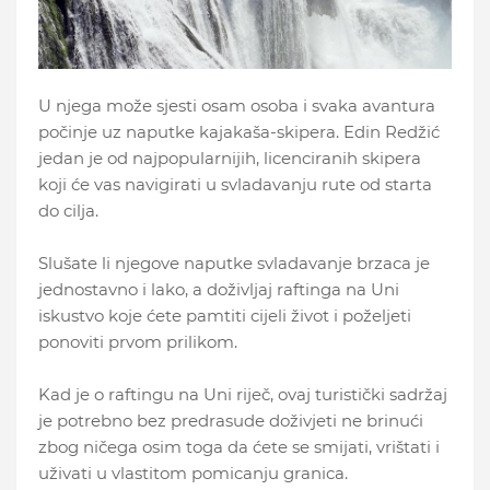
U njega može sjesti osam osoba i svaka avantura
počinje uz naputke kajakaša-skipera. Edin Redžić
jedan je od najpopularnijih, licenciranih skipera
koji će vas navigirati u svladavanju rute od starta
do cilja.
Slušate li njegove naputke svladavanje brzaca je
jednostavno i lako, a doživljaj raftinga na Uni
iskustvo koje ćete pamtiti cijeli život i poželjeti
ponoviti prvom prilikom.
Kad je o raftingu na Uni riječ, ovaj turistički sadržaj
je potrebno bez predrasude doživjeti ne brinući
zbog ničega osim toga da ćete se smijati, vrištati i
uživati u vlastitom pomicanju granica.