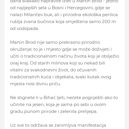
dana svakako napravite izlet u Martin Brod - jedno
od najljepših sela u Bosni i Hercegovini, gdje se
nalazi Milančev buk, ali i prirodna ekološka perilica
rublja zvana bučnica koja smještena samo 200 m
od vodopada.
Martin Brod nije samo prekrasno prirodno
okruženje; to je i mjesto gdje se može doživjeti i
učiti o tradicionalnom načinu života koji je obilježio
ovaj kraj. Od starih mlinova koji su nekad bili
vitalni za svakodnevni život, do očuvanih
tradicionalnih kuća i objekata, svaki kutak ovog
mjesta nosi divnu priču.
Ne stignete li u Bihać ljeti, nećete pogriješiti ako to
učinite na jesen, koja je sama po sebi u ovom
gradu punom prirode i zelenila prelijepa.
Uz sve to održava se zanimljiva manifestacija