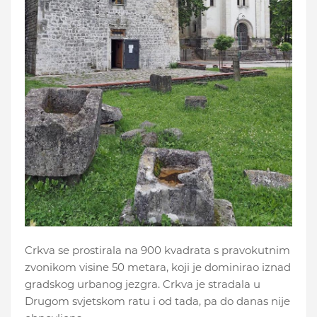
Crkva se prostirala na 900 kvadrata s pravokutnim
zvonikom visine 50 metara, koji je dominirao iznad
gradskog urbanog jezgra. Crkva je stradala u
Drugom svjetskom ratu i od tada, pa do danas nije