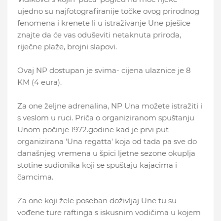
ujedno su najfotografiranije točke ovog prirodnog
fenomena i krenete li u istraživanje Une pješice
znajte da će vas oduševiti netaknuta priroda,
riječne plaže, brojni slapovi.
Ovaj NP dostupan je svima- cijena ulaznice je 8
KM (4 eura).
Za one željne adrenalina, NP Una možete istražiti i
s veslom u ruci. Priča o organiziranom spuštanju
Unom počinje 1972.godine kad je prvi put
organizirana 'Una regatta' koja od tada pa sve do
današnjeg vremena u špici ljetne sezone okuplja
stotine sudionika koji se spuštaju kajacima i
čamcima.
Za one koji žele poseban doživljaj Une tu su
vođene ture raftinga s iskusnim vodičima u kojem