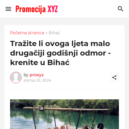
Početna stranica
Bihać
Tražite li ovoga ljeta malo
drugačiji godišnji odmor -
krenite u Bihać
by
proxyz
srpnja 22, 2024