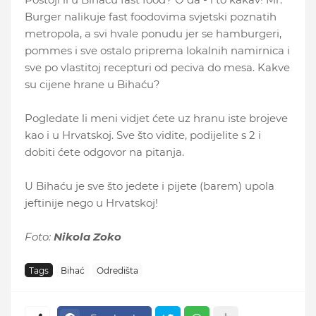
Burger nalikuje fast foodovima svjetski poznatih
metropola, a svi hvale ponudu jer se hamburgeri,
pommes i sve ostalo priprema lokalnih namirnica i
sve po vlastitoj recepturi od peciva do mesa. Kakve
su cijene hrane u Bihaću?
Pogledate li meni vidjet ćete uz hranu iste brojeve
kao i u Hrvatskoj. Sve što vidite, podijelite s 2 i
dobiti ćete odgovor na pitanja.
U Bihaću je sve što jedete i pijete (barem) upola
jeftinije nego u Hrvatskoj!
Foto:
Nikola Zoko
Tags
Bihać
Odredišta