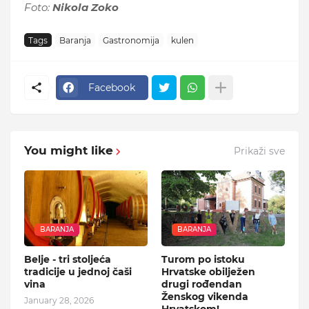
Foto:
Nikola Zoko
Tags
Baranja
Gastronomija
kulen
Facebook
You might like
Prikaži sve
BARANJA
BARANJA
Belje - tri stoljeća
Turom po istoku
tradicije u jednoj čaši
Hrvatske obilježen
vina
drugi rođendan
Ženskog vikenda
January 28, 2026