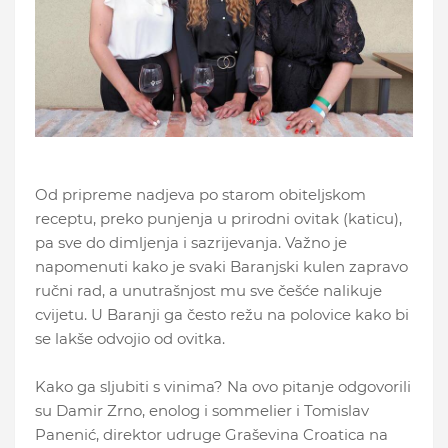
Od pripreme nadjeva po starom obiteljskom
receptu, preko punjenja u prirodni ovitak (katicu),
pa sve do dimljenja i sazrijevanja. Važno je
napomenuti kako je svaki Baranjski kulen zapravo
ručni rad, a unutrašnjost mu sve češće nalikuje
cvijetu. U Baranji ga često režu na polovice kako bi
se lakše odvojio od ovitka.
Kako ga sljubiti s vinima? Na ovo pitanje odgovorili
su Damir Zrno, enolog i sommelier i Tomislav
Panenić, direktor udruge Graševina Croatica na