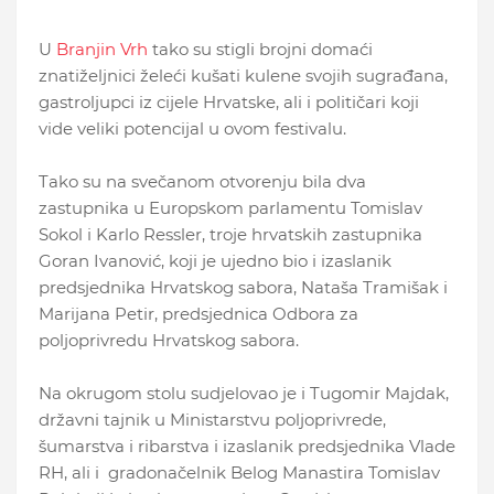
U
Branjin Vrh
tako su stigli brojni domaći
znatiželjnici želeći kušati kulene svojih sugrađana,
gastroljupci iz cijele Hrvatske, ali i političari koji
vide veliki potencijal u ovom festivalu.
Tako su na svečanom otvorenju bila dva
zastupnika u Europskom parlamentu Tomislav
Sokol i Karlo Ressler, troje hrvatskih zastupnika
Goran Ivanović, koji je ujedno bio i izaslanik
predsjednika Hrvatskog sabora, Nataša Tramišak i
Marijana Petir, predsjednica Odbora za
poljoprivredu Hrvatskog sabora.
Na okrugom stolu sudjelovao je i Tugomir Majdak,
državni tajnik u Ministarstvu poljoprivrede,
šumarstva i ribarstva i izaslanik predsjednika Vlade
RH, ali i gradonačelnik Belog Manastira Tomislav