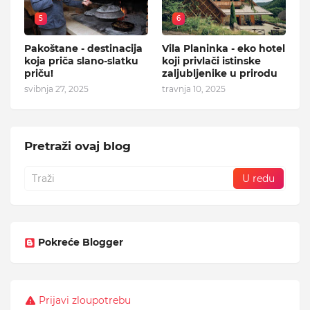
5
6
Pakoštane - destinacija
Vila Planinka - eko hotel
koja priča slano-slatku
koji privlači istinske
priču!
zaljubljenike u prirodu
svibnja 27, 2025
travnja 10, 2025
Pretraži ovaj blog
Pokreće Blogger
Prijavi zloupotrebu