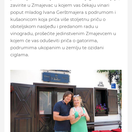
zavirite u Zmajevac u kojem vas čekaju vinari
poput mladog Ivana Gerštmajera s podrumom i
kušaonicom koja priča više stoljetnu priču o
obiteljskom nasljeđu i predanom radu u
vinogradu, prošećite jedinstvenim Zmajevcem u
kojem će vas oduševiti priča o gatorima,
podrumima ukopanim u zemlju te ozidani
ciglama.