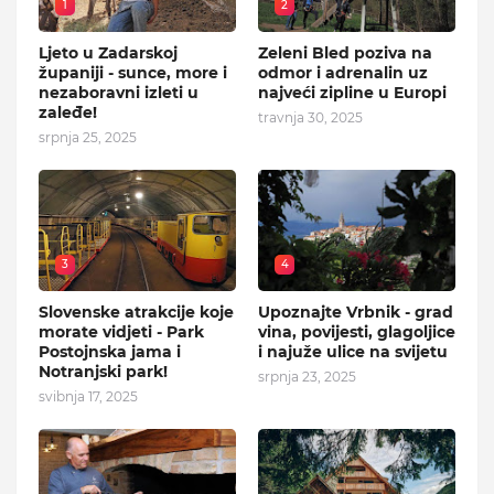
1
2
Ljeto u Zadarskoj
Zeleni Bled poziva na
županiji - sunce, more i
odmor i adrenalin uz
nezaboravni izleti u
najveći zipline u Europi
zaleđe!
travnja 30, 2025
srpnja 25, 2025
3
4
Slovenske atrakcije koje
Upoznajte Vrbnik - grad
morate vidjeti - Park
vina, povijesti, glagoljice
Postojnska jama i
i najuže ulice na svijetu
Notranjski park!
srpnja 23, 2025
svibnja 17, 2025