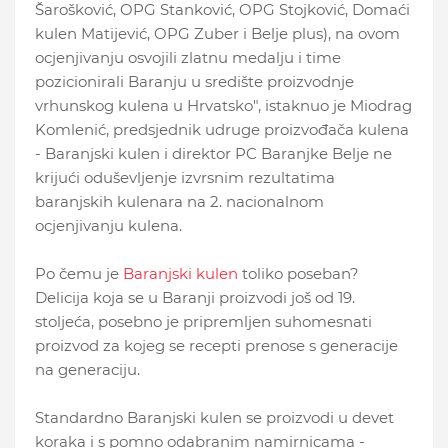
Šarošković, OPG Stanković, OPG Stojković, Domaći
kulen Matijević, OPG Zuber i Belje plus), na ovom
ocjenjivanju osvojili zlatnu medalju i time
pozicionirali Baranju u središte proizvodnje
vrhunskog kulena u Hrvatsko", istaknuo je Miodrag
Komlenić, predsjednik udruge proizvođača kulena
- Baranjski kulen i direktor PC Baranjke Belje ne
krijući oduševljenje izvrsnim rezultatima
baranjskih kulenara na 2. nacionalnom
ocjenjivanju kulena.
Po čemu je
Baranjski kulen
toliko poseban?
Delicija koja se u Baranji proizvodi još od 19.
stoljeća, posebno je pripremljen suhomesnati
proizvod za kojeg se recepti prenose s generacije
na generaciju.
Standardno Baranjski kulen se proizvodi u devet
koraka i s pomno odabranim namirnicama -