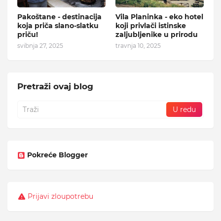
Pakoštane - destinacija
Vila Planinka - eko hotel
koja priča slano-slatku
koji privlači istinske
priču!
zaljubljenike u prirodu
svibnja 27, 2025
travnja 10, 2025
Pretraži ovaj blog
Pokreće Blogger
Prijavi zloupotrebu