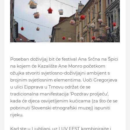
Poseban doživljaj bit će festival Ana Srčna na Špici
na kojem će Kazalište Ane Monro početkom
ožujka stvoriti svjetlosno-doživljajni ambijent s
brojnim svjetlosnim elementima. Uoči Gregorjeva
u ulici Eipprava u Trnovu održat će se
tradicionalna manifestacija 'Pozdrav proljeću',
kada će djeca osvijetljenim kućicama (za što će se
pobrinuti Slovenski etnografski muzej) ispuniti
rijeku.
Kad ste u Ljubljani, uz LUV FEST kombinirajte i