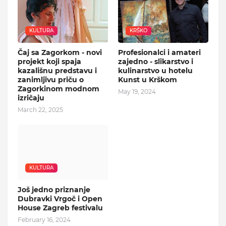
KULTURA
KRŠKO
Čaj sa Zagorkom - novi
Profesionalci i amateri
projekt koji spaja
zajedno - slikarstvo i
kazališnu predstavu i
kulinarstvo u hotelu
zanimljivu priču o
Kunst u Krškom
Zagorkinom modnom
May 19, 2024
izričaju
March 22, 2025
KULTURA
Još jedno priznanje
Dubravki Vrgoč i Open
House Zagreb festivalu
February 16, 2024