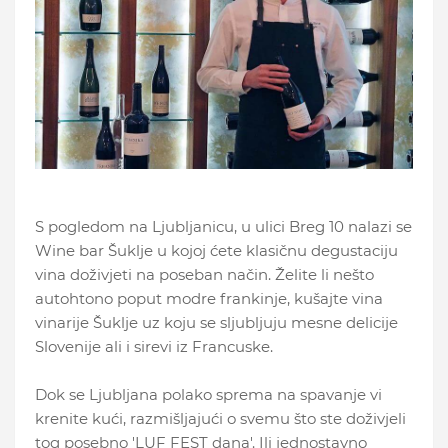
S pogledom na Ljubljanicu, u ulici Breg 10 nalazi se
Wine bar Šuklje u kojoj ćete klasičnu degustaciju
vina doživjeti na poseban način. Želite li nešto
autohtono poput modre frankinje, kušajte vina
vinarije Šuklje uz koju se sljubljuju mesne delicije
Slovenije ali i sirevi iz Francuske.
Dok se Ljubljana polako sprema na spavanje vi
krenite kući, razmišljajući o svemu što ste doživjeli
tog posebno 'LUF FEST dana'. Ili jednostavno