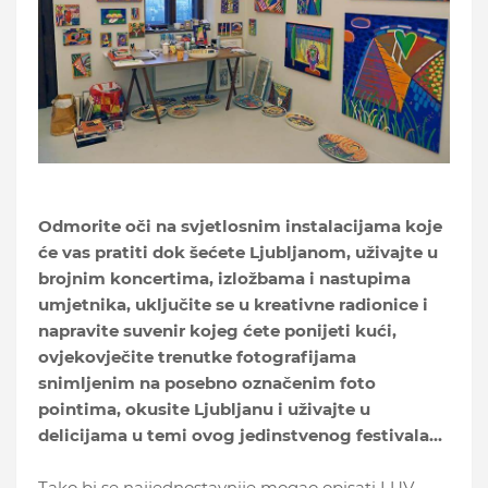
Odmorite oči na svjetlosnim instalacijama koje
će vas pratiti dok šećete Ljubljanom, uživajte u
brojnim koncertima, izložbama i nastupima
umjetnika, uključite se u kreativne radionice i
napravite suvenir kojeg ćete ponijeti kući,
ovjekovječite trenutke fotografijama
snimljenim na posebno označenim foto
pointima, okusite Ljubljanu i uživajte u
delicijama u temi ovog jedinstvenog festivala...
Tako bi se najjednostavnije mogao opisati LUV