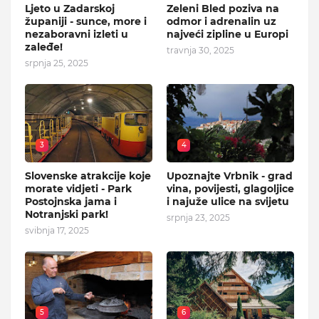
Ljeto u Zadarskoj
Zeleni Bled poziva na
županiji - sunce, more i
odmor i adrenalin uz
nezaboravni izleti u
najveći zipline u Europi
zaleđe!
travnja 30, 2025
srpnja 25, 2025
3
4
Slovenske atrakcije koje
Upoznajte Vrbnik - grad
morate vidjeti - Park
vina, povijesti, glagoljice
Postojnska jama i
i najuže ulice na svijetu
Notranjski park!
srpnja 23, 2025
svibnja 17, 2025
5
6