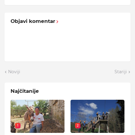
Objavi komentar
Noviji
Stariji
Najčitanije
1
2