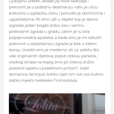
Ljubljanu urediti, dodati joj nove sadržaje i
pretvoriti je u poželjnu destinaciju našu je ulicu
pretvorio u pješačku zonu i ponudio je obrtnicima i
ugostiteljima. Mi smo ušli u objekt koji je davno
izgradio jedan bogati židov, kao i većinu
prekrasnih zgrada u gradu, zatim je tu bila
poljoprivredna apoteka, a kada smo je mi odlučili
pretvoriti u slastičarnicu zgrada je bila u lošem
stanju. Uredili smo je moderno, ali uz zaštitu što
više originalnih dijelova; poput zidova, parketa,
visokog stropa na kojeg smo po čitavoj dužini
postavili tapetu s posebnom pričom”, kaže
domaćica ne krijući koliko cijeli tim voli ovo kultno
slatko mjesto nedaleko Tromostovja.