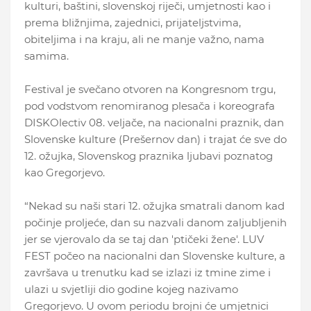
kulturi, baštini, slovenskoj riječi, umjetnosti kao i
prema bližnjima, zajednici, prijateljstvima,
obiteljima i na kraju, ali ne manje važno, nama
samima.
Festival je svečano otvoren na Kongresnom trgu,
pod vodstvom renomiranog plesača i koreografa
DISKOlectiv 08. veljače, na nacionalni praznik, dan
Slovenske kulture (Prešernov dan) i trajat će sve do
12. ožujka, Slovenskog praznika ljubavi poznatog
kao Gregorjevo.
“Nekad su naši stari 12. ožujka smatrali danom kad
počinje proljeće, dan su nazvali danom zaljubljenih
jer se vjerovalo da se taj dan 'ptičeki žene'. LUV
FEST počeo na nacionalni dan Slovenske kulture, a
završava u trenutku kad se izlazi iz tmine zime i
ulazi u svjetliji dio godine kojeg nazivamo
Gregorjevo. U ovom periodu brojni će umjetnici