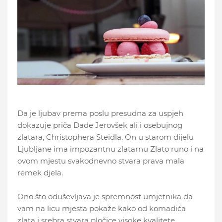
Da je ljubav prema poslu presudna za uspjeh
dokazuje priča Dade Jerovšek ali i osebujnog
zlatara, Christophera Steidla. On u starom dijelu
Ljubljane ima impozantnu zlatarnu Zlato runo i na
ovom mjestu svakodnevno stvara prava mala
remek djela.
Ono što oduševljava je spremnost umjetnika da
vam na licu mjesta pokaže kako od komadića
zlata i srebra stvara pločice visoke kvalitete