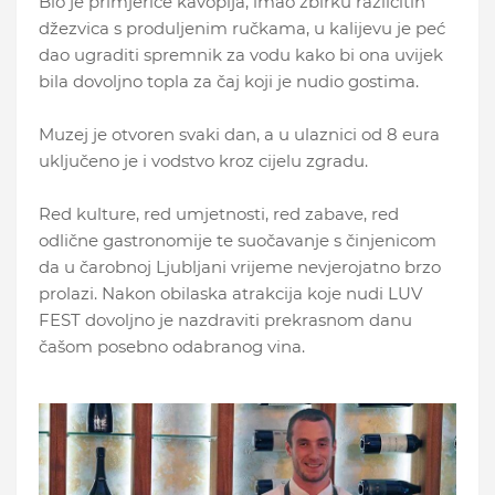
Bio je primjerice kavopija, imao zbirku različitih
džezvica s produljenim ručkama, u kalijevu je peć
dao ugraditi spremnik za vodu kako bi ona uvijek
bila dovoljno topla za čaj koji je nudio gostima.
Muzej je otvoren svaki dan, a u ulaznici od 8 eura
uključeno je i vodstvo kroz cijelu zgradu.
Red kulture, red umjetnosti, red zabave, red
odlične gastronomije te suočavanje s činjenicom
da u čarobnoj Ljubljani vrijeme nevjerojatno brzo
prolazi. Nakon obilaska atrakcija koje nudi LUV
FEST dovoljno je nazdraviti prekrasnom danu
čašom posebno odabranog vina.