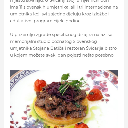
mjestu stvaraju. U Švicariji svoj 'umjetnički dom'
ima 11 slovenskih umjetnika, ali i tri internacionalna
umjetnika koji svi zajedno djeluju kroz izložbe i
edukativni program cijele godine.
U prizemlju zgrade specifičnog dizajna nalazi se i
memorijalni studio poznatog Slovenskog
umjetnika Stojana Batiča i restoran Švicarija bistro
u kojem možete svaki dan pojesti nešto posebno.