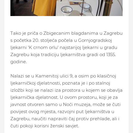
Tako je priča o Zbigecanim blagdanima u Zagrebu
s početka 20. stoljeća počela u Gornjogradskoj
ljekarni 'K crnom orlu' najstarijoj ljekarni u gradu
Zagrebu koja tradiciju ljekarništva gradi od 1355.
godine.
Nalazi se u Kamenitoj ulici 9, a osim po klasičnoj
ljekarničkoj djelatnosti, poznata je i po stalnoj
izložbi koji se nalazi iza prostora u kojem se obavlja
ljekarnička djelatnost. U ovom prostoru, koji je za
javnost otvoren samo u Noći muzeja, može se čuti
povijest ovog mjesta, razvojni put ljekarništva u
Zagrebu, naučiti napraviti čaj protiv prehlade, ali i
čuti pokoji korisni ženski savjet.