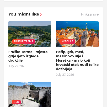
You might like
Prikaži sve
FRUŠKE TERME
KORČULA
Fruške Terme - mjesto
Pošip, grk, med,
gdje ljeto izgleda
maslinovo ulje i
drukčije
Moreška - malo koji
hrvatski otok nudi toliko
July 27, 2026
doživljaja
July 27, 2026
KRK