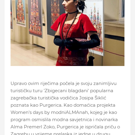
Upravo ovim riječima počela je svoju zanimljivu
turističku turu 'Zbigecani blagdani' popularna
zagrebačka turistička vodičica Josipa Šiklić
poznata kao Purgerica. Kao domaćica projekta
Women's days by modniALMAnah, kojeg je kao
program osmislila modna savjetnica i novinarka
Alma Premerl Zoko, Purgerica je ispričala priču o
Zagrebu u vrijeme prelaska iz jedne u drugu