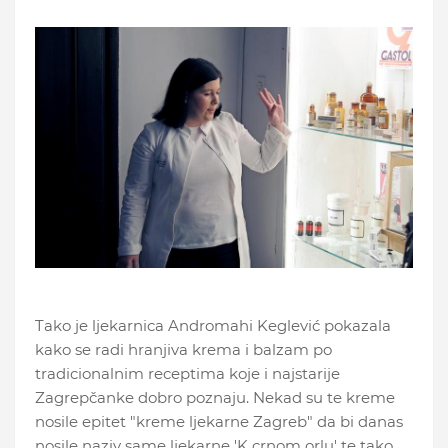
Tako je ljekarnica Andromahi Keglević pokazala
kako se radi hranjiva krema i balzam po
tradicionalnim receptima koje i najstarije
Zagrepčanke dobro poznaju. Nekad su te kreme
nosile epitet "kreme ljekarne Zagreb" da bi danas
nosile naziv same ljekarne 'K crnom orlu' te tako