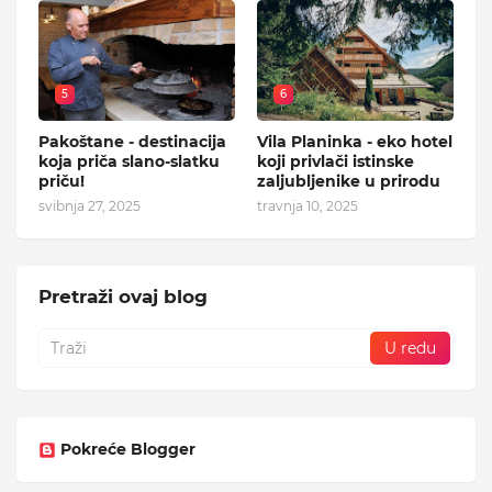
5
6
Pakoštane - destinacija
Vila Planinka - eko hotel
koja priča slano-slatku
koji privlači istinske
priču!
zaljubljenike u prirodu
svibnja 27, 2025
travnja 10, 2025
Pretraži ovaj blog
Pokreće Blogger