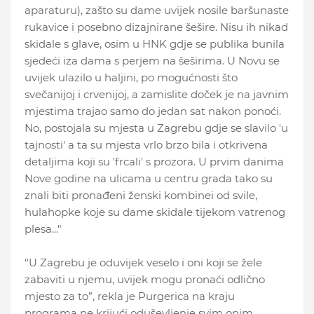
aparaturu), zašto su dame uvijek nosile baršunaste
rukavice i posebno dizajnirane šešire. Nisu ih nikad
skidale s glave, osim u HNK gdje se publika bunila
sjedeći iza dama s perjem na šeširima. U Novu se
uvijek ulazilo u haljini, po mogućnosti što
svečanijoj i crvenijoj, a zamislite doček je na javnim
mjestima trajao samo do jedan sat nakon ponoći.
No, postojala su mjesta u Zagrebu gdje se slavilo 'u
tajnosti' a ta su mjesta vrlo brzo bila i otkrivena
detaljima koji su 'frcali' s prozora. U prvim danima
Nove godine na ulicama u centru grada tako su
znali biti pronađeni ženski kombinei od svile,
hulahopke koje su dame skidale tijekom vatrenog
plesa..."
“U Zagrebu je oduvijek veselo i oni koji se žele
zabaviti u njemu, uvijek mogu pronaći odlično
mjesto za to”, rekla je Purgerica na kraju
programa ne krijući oduševljenje svim onim