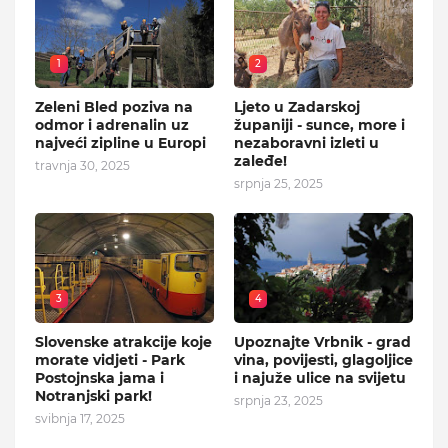
1
2
Zeleni Bled poziva na
Ljeto u Zadarskoj
odmor i adrenalin uz
županiji - sunce, more i
najveći zipline u Europi
nezaboravni izleti u
zaleđe!
travnja 30, 2025
srpnja 25, 2025
3
4
Slovenske atrakcije koje
Upoznajte Vrbnik - grad
morate vidjeti - Park
vina, povijesti, glagoljice
Postojnska jama i
i najuže ulice na svijetu
Notranjski park!
srpnja 23, 2025
svibnja 17, 2025