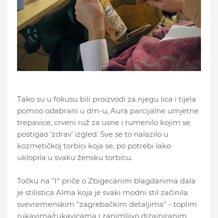
Tako su u fokusu bili proizvodi za njegu lica i tijela
pomno odabrani u dm-u, Aura parcijalne umjetne
trepavice, crveni ruž za usne i rumenilo kojim se
postigao 'zdrav' izgled. Sve se to nalazilo u
kozmetičkoj torbici koja se, po potrebi lako
uklopila u svaku žensku torbicu.
Točku na "I" priče o Zbigecanim blagdanima dala
je stilistica Alma koja je svaki modni stil začinila
svevremenskim "zagrebačkim detaljima" - toplim
rukavima/rukavicama i zanimljivo dizajniranim