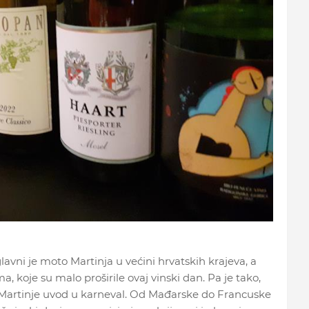
" glavni je moto Martinja u većini hrvatskih krajeva, a
, koje su malo proširile ovaj vinski dan. Pa je tako,
 Martinje uvod u karneval. Od Mađarske do Francuske