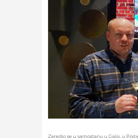
Zaredio se u samostanu u Galiji, u Poit