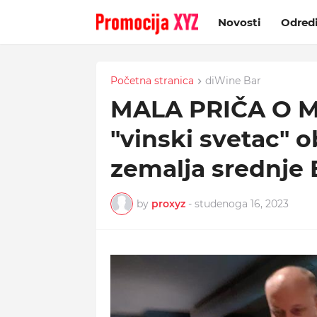
Novosti
Odred
Početna stranica
diWine Bar
MALA PRIČA O M
"vinski svetac" o
zemalja srednje
by
proxyz
-
studenoga 16, 2023