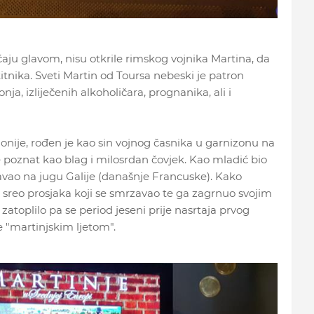
aćaju glavom, nisu otkrile rimskog vojnika Martina, da
titnika. Sveti Martin od Toursa nebeski je patron
nja, izliječenih alkoholičara, prognanika, ali i
onije, rođen je kao sin vojnog časnika u garnizonu na
e poznat kao blag i milosrdan čovjek. Kao mladić bio
vao na jugu Galije (današnje Francuske). Kako
sreo prosjaka koji se smrzavao te ga zagrnuo svojim
atoplilo pa se period jeseni prije nasrtaja prvog
"martinjskim ljetom".