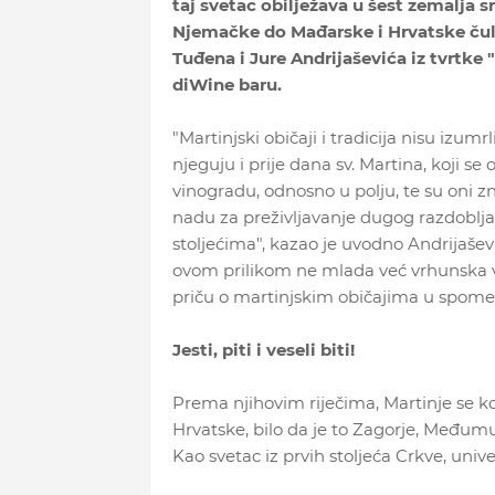
taj svetac obilježava u šest zemalja sr
Njemačke do Mađarske i Hrvatske čuli
Tuđena i Jure Andrijaševića iz tvrtk
diWine baru.
"Martinjski običaji i tradicija nisu izu
njeguju i prije dana sv. Martina, koji se
vinogradu, odnosno u polju, te su oni zn
nadu za preživljavanje dugog razdoblja 
stoljećima", kazao je uvodno Andrijašev
ovom prilikom ne mlada već vrhunska vina
priču o martinjskim običajima u spomen
Jesti, piti i veseli biti!
Prema njihovim riječima, Martinje se 
Hrvatske, bilo da je to Zagorje, Međumurje
Kao svetac iz prvih stoljeća Crkve, unive