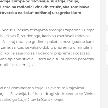
ednje Europe od Slovenije, Austrije, Italije,
 smo na radionici vinskih stručnjaka Tomislava
e "Hrvatska na čašu" održanoj u zagrebačkom
mrli, već se u nekim zemljama srednje i zapadne Europe
 obilježava 11. studenoga, kada su završavali radovi u
ačili kraj ratarske godine i početak nove godine kao i
zime, za koju se valjalo dobro pripremiti u minulim
ić, koji je zajedno sa Tuđenom pripremio i odabrao
 tipičnih stilova ili sorti koja su prigodno popratila
utih šest zemalja.
kod nas dominantno štuje u sjevernim krajevima
 ili Slavonija, baš kao i drugi vinski svetac, sv. Vinko.
rzalno ga štuje čitav kršćanski svijet.