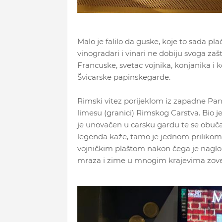
Malo je falilo da guske, koje to sada pl
vinogradari i vinari ne dobiju svoga zaš
Francuske, svetac vojnika, konjanika i ko
Švicarske papinskegarde.
Rimski vitez porijeklom iz zapadne Pan
limesu (granici) Rimskog Carstva. Bio j
je unovačen u carsku gardu te se obuča
legenda kaže, tamo je jednom prilikom 
vojničkim plaštom nakon čega je naglo z
mraza i zime u mnogim krajevima zove 