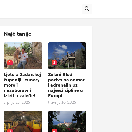
Najčitanije
1
2
Ljeto u Zadarskoj
Zeleni Bled
županiji - sunce,
poziva na odmor
more i
i adrenalin uz
nezaboravni
najveći zipline u
izleti u zaleđe!
Europi
srpnja 25, 2025
travnja 30, 2025
3
4