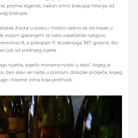
me, prema legendi, nakon smrti biskupa Hilarija od
ovog biskupa.
statak života u postu i molitvi sakrio se od mase u
le svojim gakanjem te tako zapečatile njegovo
preminuo 8, a pokopan 11. studenoga 397. godine, što
an još od srednjeg vijeka.
svjetla, svjetlo moramo nositi u sebi", kojeg je
ov dan slavi se nada u ponovni dolazak proljeća, kojeg
duge i hladne zima koja prethodi.