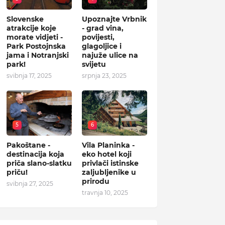
Slovenske
Upoznajte Vrbnik
atrakcije koje
- grad vina,
morate vidjeti -
povijesti,
Park Postojnska
glagoljice i
jama i Notranjski
najuže ulice na
park!
svijetu
svibnja 17, 2025
srpnja 23, 2025
5
6
Pakoštane -
Vila Planinka -
destinacija koja
eko hotel koji
priča slano-slatku
privlači istinske
priču!
zaljubljenike u
prirodu
svibnja 27, 2025
travnja 10, 2025