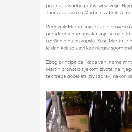
godine, navodno protiv svoje volje. Nai
Toursa upravo su Martina izabrali za n
Redovnik Martin koji je kanio provesti o
peradarnik pun gusaka koje su ga otkri
uzvišenje na biskupsku čast. Martin je 
je dan koji se slavi kao njegov spomend
Zbog principa da "kada vani nema mnogo 
Martin pronosio tijekom života, na njeg
tek treba dočekati (živ i zdrav) nakon 