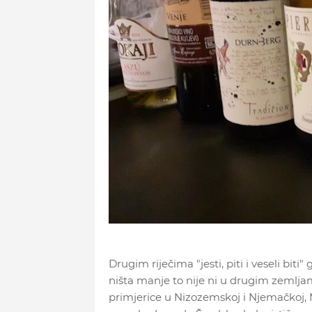
Drugim riječima "jesti, piti i veseli biti
ništa manje to nije ni u drugim zemljama
primjerice u Nizozemskoj i Njemačkoj,