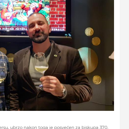
iersu, ubrzo nakon toga je posvećen za biskupa 370.