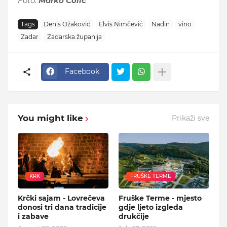
Foto:
Marko Čolić
Tags
Denis Ožaković
Elvis Nimčević
Nadin
vino
Zadar
Zadarska županija
Facebook
You might like
Prikaži sve
KRK
FRUŠKE TERME
Krčki sajam - Lovrečeva
Fruške Terme - mjesto
donosi tri dana tradicije
gdje ljeto izgleda
i zabave
drukčije