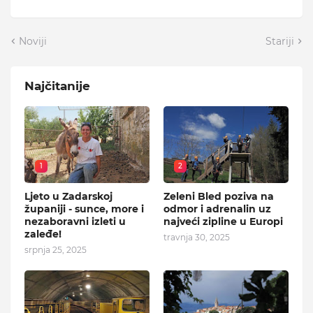
Noviji
Stariji
Najčitanije
1
2
Ljeto u Zadarskoj
Zeleni Bled poziva na
županiji - sunce, more i
odmor i adrenalin uz
nezaboravni izleti u
najveći zipline u Europi
zaleđe!
travnja 30, 2025
srpnja 25, 2025