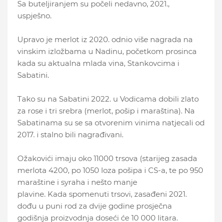
Sa buteljiranjem su počeli nedavno, 2021.,
uspješno.
Upravo je merlot iz 2020. odnio više nagrada na
vinskim izložbama u Nadinu, početkom prosinca
kada su aktualna mlada vina, Stankovcima i
Sabatini.
Tako su na Sabatini 2022. u Vodicama dobili zlato
za rose i tri srebra (merlot, pošip i maraština). Na
Sabatinama su se sa otvorenim vinima natjecali od
2017. i stalno bili nagrađivani.
Ožakovići imaju oko 11000 trsova (starijeg zasada
merlota 4200, po 1050 loza pošipa i CS-a, te po 950
maraštine i syraha i nešto manje
plavine. Kada spomenuti trsovi, zasađeni 2021.
dođu u puni rod za dvije godine prosječna
godišnja proizvodnja doseći će 10 000 litara.