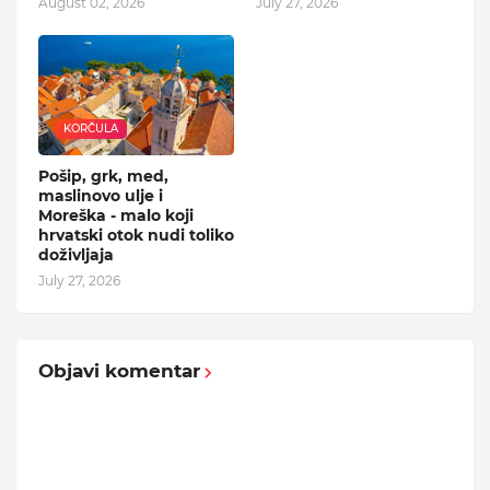
August 02, 2026
July 27, 2026
KORČULA
Pošip, grk, med,
maslinovo ulje i
Moreška - malo koji
hrvatski otok nudi toliko
doživljaja
July 27, 2026
Objavi komentar