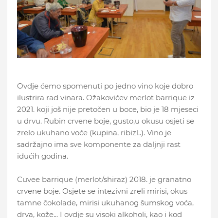
Ovdje ćemo spomenuti po jedno vino koje dobro
ilustrira rad vinara. Ožakovićev merlot barrique iz
2021. koji još nije pretočen u boce, bio je 18 mjeseci
u drvu. Rubin crvene boje, gusto,u okusu osjeti se
zrelo ukuhano voće (kupina, ribizl..). Vino je
sadržajno ima sve komponente za daljnji rast
idućih godina.
Cuvee barrique (merlot/shiraz) 2018. je granatno
crvene boje. Osjete se intezivni zreli mirisi, okus
tamne čokolade, mirisi ukuhanog šumskog voća,
drva, kože... I ovdje su visoki alkoholi, kao i kod