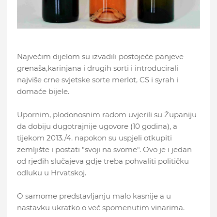
Najvećim dijelom su izvadili postojeće panjeve
grenaša,karinjana i drugih sorti i introducirali
najviše crne svjetske sorte merlot, CS i syrah i
domaće bijele.
Upornim, plodonosnim radom uvjerili su Županiju
da dobiju dugotrajnije ugovore (10 godina), a
tijekom 2013./4. napokon su uspjeli otkupiti
zemljište i postati "svoji na svome". Ovo je i jedan
od rjeđih slučajeva gdje treba pohvaliti političku
odluku u Hrvatskoj.
O samome predstavljanju malo kasnije a u
nastavku ukratko o već spomenutim vinarima.