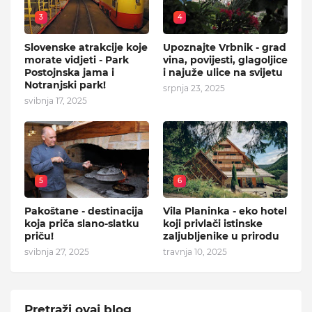
3
4
Slovenske atrakcije koje
Upoznajte Vrbnik - grad
morate vidjeti - Park
vina, povijesti, glagoljice
Postojnska jama i
i najuže ulice na svijetu
Notranjski park!
srpnja 23, 2025
svibnja 17, 2025
5
6
Pakoštane - destinacija
Vila Planinka - eko hotel
koja priča slano-slatku
koji privlači istinske
priču!
zaljubljenike u prirodu
svibnja 27, 2025
travnja 10, 2025
Pretraži ovaj blog