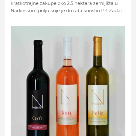
kratkotrajne zakupe oko 2,5 hektara zemljišta u
Nadinskom polju koje je do rata koristio PK Zadar.