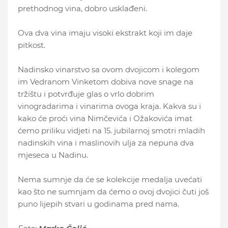
prethodnog vina, dobro usklađeni.
Ova dva vina imaju visoki ekstrakt koji im daje
pitkost.
Nadinsko vinarstvo sa ovom dvojicom i kolegom
im Vedranom Vinketom dobiva nove snage na
tržištu i potvrđuje glas o vrlo dobrim
vinogradarima i vinarima ovoga kraja. Kakva su i
kako će proći vina Nimčevića i Ožakovića imat
ćemo priliku vidjeti na 15. jubilarnoj smotri mladih
nadinskih vina i maslinovih ulja za nepuna dva
mjeseca u Nadinu.
Nema sumnje da će se kolekcije medalja uvećati
kao što ne sumnjam da ćemo o ovoj dvojici čuti još
puno lijepih stvari u godinama pred nama.