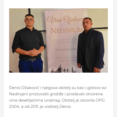
Denis Ožaković i njegova obitelj su kao i gotovo svi
Nadinjani proizvodili grožđe i prodavali otvorena
vina desetljećima unatrag. Obitelj je otvorila OPG
2004. a od 2011. je voditelj Denis.