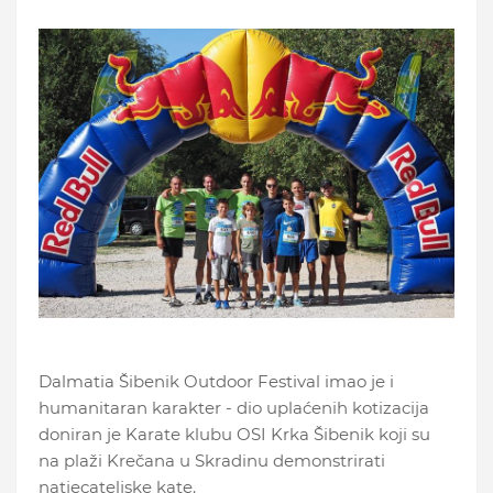
Dalmatia Šibenik Outdoor Festival imao je i
humanitaran karakter - dio uplaćenih kotizacija
doniran je Karate klubu OSI Krka Šibenik koji su
na plaži Krečana u Skradinu demonstrirati
natjecateljske kate.