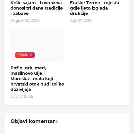
Krčki sajam - Lovrečeva
Fruške Terme - mjesto
donosi tri dana tradicije
gdje ljeto izgleda
i zabave
drukčije
August 02, 2026
July 27, 2026
KORČULA
Pošip, grk, med,
maslinovo ulje i
Moreška - malo koji
hrvatski otok nudi toliko
doživljaja
July 27, 2026
Objavi komentar