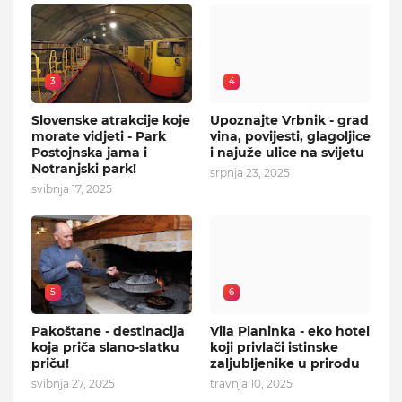
3
4
Slovenske atrakcije koje
Upoznajte Vrbnik - grad
morate vidjeti - Park
vina, povijesti, glagoljice
Postojnska jama i
i najuže ulice na svijetu
Notranjski park!
srpnja 23, 2025
svibnja 17, 2025
5
6
Pakoštane - destinacija
Vila Planinka - eko hotel
koja priča slano-slatku
koji privlači istinske
priču!
zaljubljenike u prirodu
svibnja 27, 2025
travnja 10, 2025