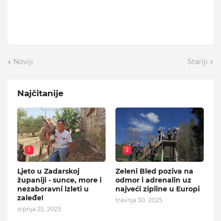
Noviji
Stariji
Najčitanije
1
2
Ljeto u Zadarskoj
Zeleni Bled poziva na
županiji - sunce, more i
odmor i adrenalin uz
nezaboravni izleti u
najveći zipline u Europi
zaleđe!
travnja 30, 2025
srpnja 25, 2025