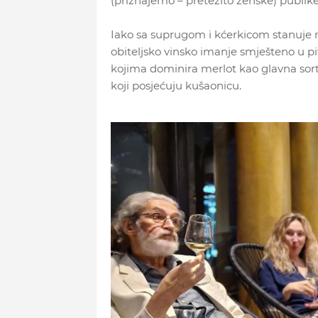
(priznajemo – pretežito ženske) publike
Iako sa suprugom i kćerkicom stanuje n
obiteljsko vinsko imanje smješteno u p
kojima dominira merlot kao glavna sort
koji posjećuju kušaonicu.