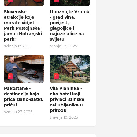
Slovenske
Upoznajte Vrbnik
atrakcije koje
- grad vina,
morate vidjeti -
povijesti,
Park Postojnska
glagoljice i
jama i Notranjski
najuže ulice na
park!
svijetu
svibnja 17, 2025
srpnja 23, 2025
5
6
Pakoštane -
Vila Planinka -
destinacija koja
eko hotel koji
priča slano-slatku
privlači istinske
priču!
zaljubljenike u
prirodu
svibnja 27, 2025
travnja 10, 2025