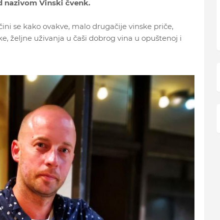
 nazivom Vinski čvenk.
čini se kako ovakve, malo drugačije vinske priče,
, željne uživanja u čaši dobrog vina u opuštenoj i