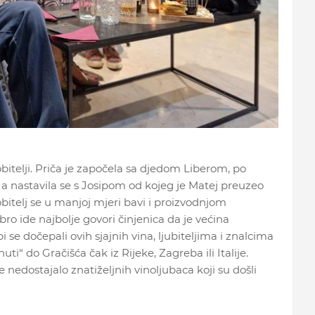
obitelji. Priča je započela sa djedom Liberom, po
 a nastavila se s Josipom od kojeg je Matej preuzeo
 obitelj se u manjoj mjeri bavi i proizvodnjom
bro ide najbolje govori činjenica da je većina
se dočepali ovih sjajnih vina, ljubiteljima i znalcima
i“ do Gračišća čak iz Rijeke, Zagreba ili Italije.
e nedostajalo znatiželjnih vinoljubaca koji su došli