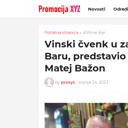
Novosti
Odred
Početna stranica
diWine Bar
Vinski čvenk u 
Baru, predstavio 
Matej Bažon
by
proxyz
-
srpnja 24, 2023