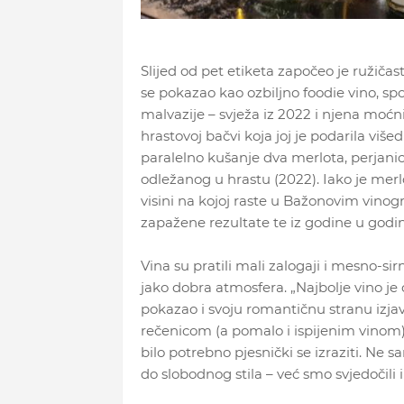
Slijed od pet etiketa započeo je ružiča
se pokazao kao ozbiljno foodie vino, spos
malvazije – svježa iz 2022 i njena moćnij
hrastovoj bačvi koja joj je podarila višed
paralelno kušanje dva merlota, perjanice
odležanog u hrastu (2022). Iako je merlot
visini na kojoj raste u Bažonovim vinog
zapažene rezultate te iz godine u godin
Vina su pratili mali zalogaji i mesno-sirn
jako dobra atmosfera. „Najbolje vino je 
pokazao i svoju romantičnu stranu izjav
rečenicom (a pomalo i ispijenim vinom) p
bilo potrebno pjesnički se izraziti. Ne 
do slobodnog stila – već smo svjedočili