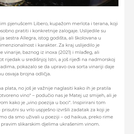
stim pjenušcem Libero, kupažom merlota i terana, koji
obno pratiti i konkretnije zalogaje. Uslijedile su
a sestra Allegra, istog godišta, ali školovana u
imenzionalnost i karakter. Za kraj uslijedilo je
 vinarije, baznog iz inoxa (2021) i mlađeg, ali
 rijedak u središnjoj Istri, a još rijeđi na nadmorskoj
radima, pokazalo se da upravo ova sorta vinariji daje
u osvaja brojna odličja.
a plata, no još je važnije naglasiti kako ih je pratila
otvoreno vino“ – podučio nas je Matej uz smijeh, ali je
om kako je „vino poezija u boci“. Inspirirani tom
risutni su vrlo uspješno izvršili zadatak za koji je
samo da smo uživali u poeziji – od haikua, preko rime
 i pravim slikarskim djelima ukrašenim vinom.