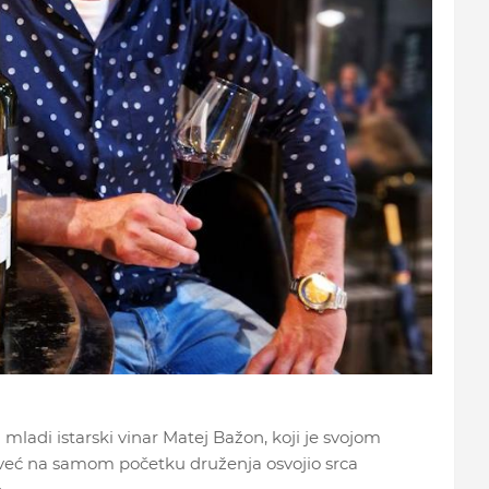
mladi istarski vinar Matej Bažon, koji je svojom
 već na samom početku druženja osvojio srca