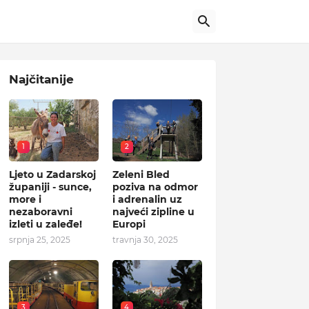
Najčitanije
1
2
Ljeto u Zadarskoj
Zeleni Bled
županiji - sunce,
poziva na odmor
more i
i adrenalin uz
nezaboravni
najveći zipline u
izleti u zaleđe!
Europi
srpnja 25, 2025
travnja 30, 2025
3
4