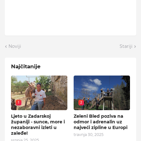
Noviji
Stariji
Najčitanije
1
2
Ljeto u Zadarskoj
Zeleni Bled poziva na
županiji - sunce, more i
odmor i adrenalin uz
nezaboravni izleti u
najveći zipline u Europi
zaleđe!
travnja 30, 2025
srpnja 25, 2025