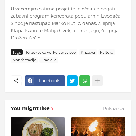
U večernjim satima posjetitelje očekuje bogati
zabavni program koncerata popularnih izvođača.
Sinoć je nastupao Marko Kutlić, danas, 3. lipnja
Klapa Iskon te Matija Cvek, a u nedjelju, 4. lipnja
Dražen Zečić.
Tags
Križevačko veliko spravišče
Križevci
kultura
Manifestacije
Tradicija
Facebook
You might like
Prikaži sve