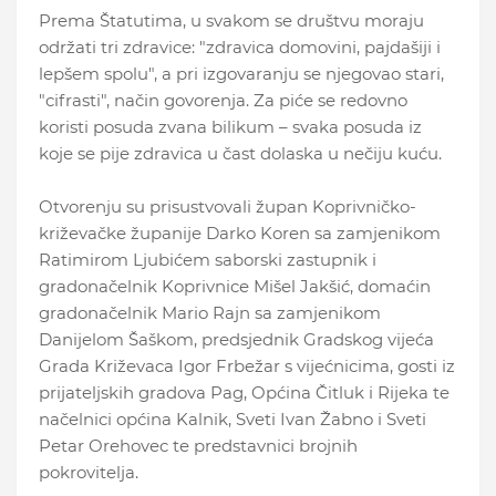
Prema Štatutima, u svakom se društvu moraju
održati tri zdravice: "zdravica domovini, pajdašiji i
lepšem spolu", a pri izgovaranju se njegovao stari,
"cifrasti", način govorenja. Za piće se redovno
koristi posuda zvana bilikum – svaka posuda iz
koje se pije zdravica u čast dolaska u nečiju kuću.
Otvorenju su prisustvovali župan Koprivničko-
križevačke županije Darko Koren sa zamjenikom
Ratimirom Ljubićem saborski zastupnik i
gradonačelnik Koprivnice Mišel Jakšić, domaćin
gradonačelnik Mario Rajn sa zamjenikom
Danijelom Šaškom, predsjednik Gradskog vijeća
Grada Križevaca Igor Frbežar s vijećnicima, gosti iz
prijateljskih gradova Pag, Općina Čitluk i Rijeka te
načelnici općina Kalnik, Sveti Ivan Žabno i Sveti
Petar Orehovec te predstavnici brojnih
pokrovitelja.