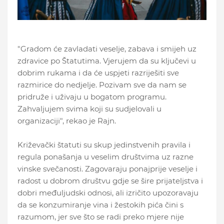
"Gradom će zavladati veselje, zabava i smijeh uz
zdravice po Štatutima. Vjerujem da su ključevi u
dobrim rukama i da će uspjeti razriješiti sve
razmirice do nedjelje. Pozivam sve da nam se
pridruže i uživaju u bogatom programu.
Zahvaljujem svima koji su sudjelovali u
organizaciji", rekao je Rajn.
Križevački štatuti su skup jedinstvenih pravila i
regula ponašanja u veselim društvima uz razne
vinske svečanosti. Zagovaraju ponajprije veselje i
radost u dobrom društvu gdje se šire prijateljstva i
dobri međuljudski odnosi, ali izričito upozoravaju
da se konzumiranje vina i žestokih pića čini s
razumom, jer sve što se radi preko mjere nije