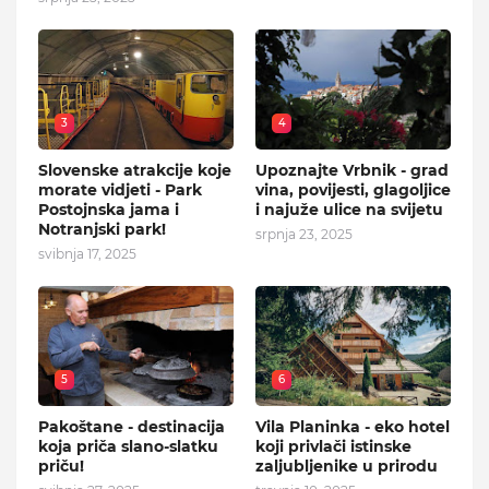
3
4
Slovenske atrakcije koje
Upoznajte Vrbnik - grad
morate vidjeti - Park
vina, povijesti, glagoljice
Postojnska jama i
i najuže ulice na svijetu
Notranjski park!
srpnja 23, 2025
svibnja 17, 2025
5
6
Pakoštane - destinacija
Vila Planinka - eko hotel
koja priča slano-slatku
koji privlači istinske
priču!
zaljubljenike u prirodu