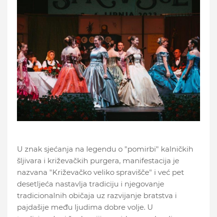
U znak sjećanja na legendu o "pomirbi" kalničkih
šljivara i križevačkih purgera, manifestacija je
nazvana "Križevačko veliko spravišče" i već pet
desetljeća nastavlja tradiciju i njegovanje
tradicionalnih običaja uz razvijanje bratstva i
pajdašije među ljudima dobre volje. U