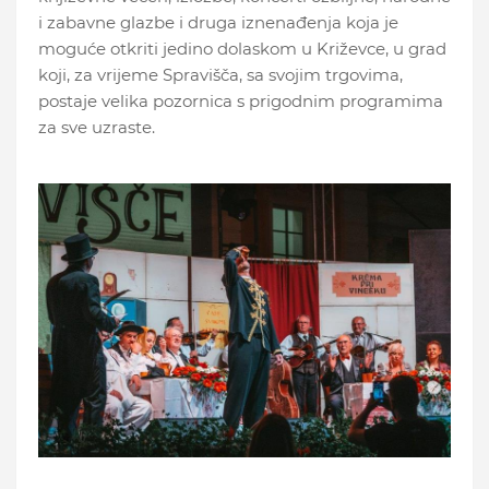
i zabavne glazbe i druga iznenađenja koja je
moguće otkriti jedino dolaskom u Križevce, u grad
koji, za vrijeme Spravišča, sa svojim trgovima,
postaje velika pozornica s prigodnim programima
za sve uzraste.