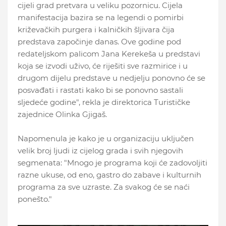
cijeli grad pretvara u veliku pozornicu. Cijela
manifestacija bazira se na legendi o pomirbi
križevačkih purgera i kalničkih šljivara čija
predstava započinje danas. Ove godine pod
redateljskom palicom Jana Kerekeša u predstavi
koja se izvodi uživo, će riješiti sve razmirice i u
drugom dijelu predstave u nedjelju ponovno će se
posvađati i rastati kako bi se ponovno sastali
sljedeće godine", rekla je direktorica Turističke
zajednice Olinka Gjigaš.
Napomenula je kako je u organizaciju uključen
velik broj ljudi iz cijelog grada i svih njegovih
segmenata: "Mnogo je programa koji će zadovoljiti
razne ukuse, od eno, gastro do zabave i kulturnih
programa za sve uzraste. Za svakog će se naći
ponešto."