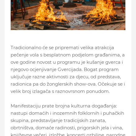
Tradicionalno će se pripremati velika atrakcija
pečenje vola s besplatnom podjelom građanima, a
ove godine novost u programu je kušanje gverca i
njegovo ocjenjivanje Gvercijada. Bogat program
uključuje razne aktivnosti za djecu, od predstava,
radionica pa do žonglerskih show-ova. Očekuje se i
velik broj izlagača s raznovrsnom ponudom.
Manifestaciju prate brojna kulturna događanja:
nastupi domaćih i inozemnih folklornih i puhačkih
skupina, predstavljanje tradicijskih zanata,
obrtništva, domaće radinosti, prigorskih jela i vina,
književne večeri, izložbe, koncerti ozbiljne, narodne