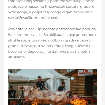
tradicionalnoj špelanciji pomirbe sve okupljene se
podsjeća o nastanku Križevačkih štatuta, gradom
voze kočije, a posjetitelji mogu organizirano obići
sve križevačke znamenitosti.
Posjetitelje očekuje bogata gastronomska ponuda
kao i iznimno velika Štruklijada u kojoj pripremom
štrukla sudjeluju mjesni odbori i gradske četvrti
grada Križevaca, a svi posjetitelji mogu uživati u
besplatnoj degustaciji te dati svoj glas najboljim
štruklima.