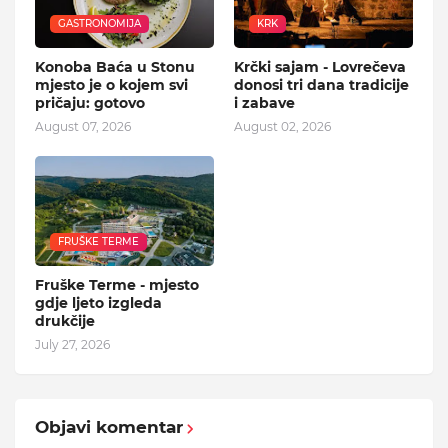
GASTRONOMIJA
KRK
Konoba Baća u Stonu
Krčki sajam - Lovrečeva
mjesto je o kojem svi
donosi tri dana tradicije
pričaju: gotovo
i zabave
August 07, 2026
August 02, 2026
FRUŠKE TERME
Fruške Terme - mjesto
gdje ljeto izgleda
drukčije
July 27, 2026
Objavi komentar