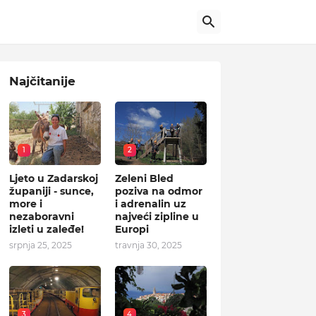
Najčitanije
1
2
Ljeto u Zadarskoj
Zeleni Bled
županiji - sunce,
poziva na odmor
more i
i adrenalin uz
nezaboravni
najveći zipline u
izleti u zaleđe!
Europi
srpnja 25, 2025
travnja 30, 2025
3
4