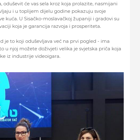
, oduševit će vas sela kroz koja prolazite, nasmijani
jaju i u toplijem dijelu godine pokazuju svoje
ove kuća. U Sisačko-moslavačkoj županiji i gradovi su
ciji koja je garancija razvoja i prosperiteta.
 je to koji oduševljava već na prvi pogled - ima
u njoj možete doživjeti velika je svjetska priča koja
ke iz industrije videoigara.