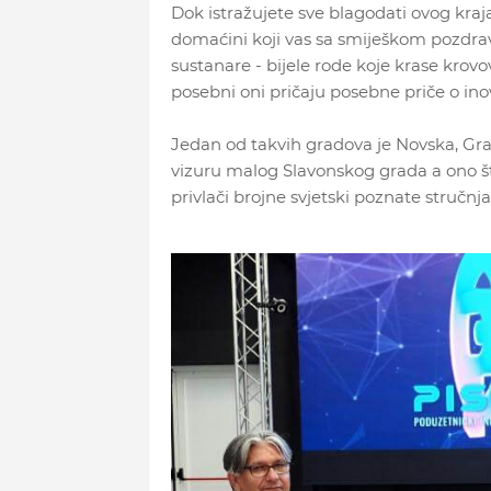
Dok istražujete sve blagodati ovog kraja
domaćini koji vas sa smiješkom pozdravl
sustanare - bijele rode koje krase krov
posebni oni pričaju posebne priče o inova
Jedan od takvih gradova je Novska, Grad
vizuru malog Slavonskog grada a ono što 
privlači brojne svjetski poznate stručnja