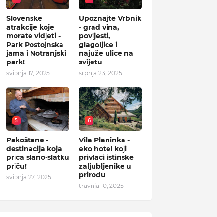
Slovenske
Upoznajte Vrbnik
atrakcije koje
- grad vina,
morate vidjeti -
povijesti,
Park Postojnska
glagoljice i
jama i Notranjski
najuže ulice na
park!
svijetu
svibnja 17, 2025
srpnja 23, 2025
5
6
Pakoštane -
Vila Planinka -
destinacija koja
eko hotel koji
priča slano-slatku
privlači istinske
priču!
zaljubljenike u
prirodu
svibnja 27, 2025
travnja 10, 2025