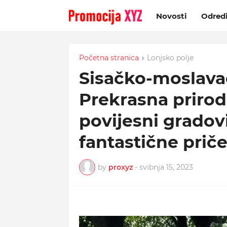
Novosti
Odred
Početna stranica
Lonjsko polje
Sisačko-moslava
Prekrasna priroda
povijesni gradovi
fantastične prič
by
proxyz
-
svibnja 15, 2023