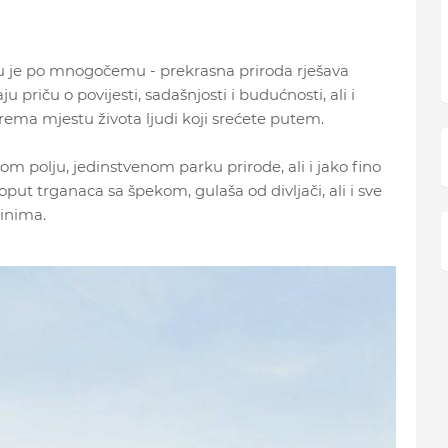
u je po mnogočemu - prekrasna priroda rješava
ju priču o povijesti, sadašnjosti i budućnosti, ali i
rema mjestu života ljudi koji srećete putem.
om polju, jedinstvenom parku prirode, ali i jako fino
oput trganaca sa špekom, gulaša od divljači, ali i sve
inima.