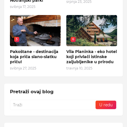
Notranjski park!
srpnja 23, 2025
svibnja 17, 2025
5
6
Pakoštane - destinacija
Vila Planinka - eko hotel
koja priča slano-slatku
koji privlači istinske
priču!
zaljubljenike u prirodu
svibnja 27, 2025
travnja 10, 2025
Pretraži ovaj blog