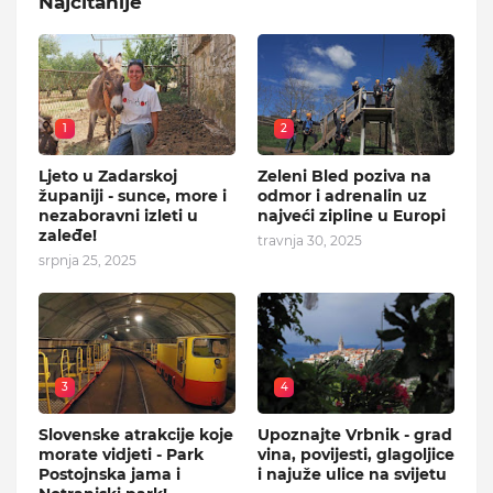
Najčitanije
1
2
Ljeto u Zadarskoj
Zeleni Bled poziva na
županiji - sunce, more i
odmor i adrenalin uz
nezaboravni izleti u
najveći zipline u Europi
zaleđe!
travnja 30, 2025
srpnja 25, 2025
3
4
Slovenske atrakcije koje
Upoznajte Vrbnik - grad
morate vidjeti - Park
vina, povijesti, glagoljice
Postojnska jama i
i najuže ulice na svijetu