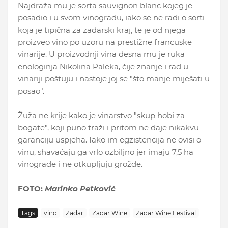
Najdraža mu je sorta sauvignon blanc kojeg je
posadio i u svom vinogradu, iako se ne radi o sorti
koja je tipična za zadarski kraj, te je od njega
proizveo vino po uzoru na prestižne francuske
vinarije. U proizvodnji vina desna mu je ruka
enologinja Nikolina Paleka, čije znanje i rad u
vinariji poštuju i nastoje joj se "što manje miješati u
posao".
Žuža ne krije kako je vinarstvo "skup hobi za
bogate", koji puno traži i pritom ne daje nikakvu
garanciju uspjeha. Iako im egzistencija ne ovisi o
vinu, shavaćaju ga vrlo ozbiljno jer imaju 7,5 ha
vinograde i ne otkupljuju grožđe.
FOTO:
Marinko Petković
Tags
vino
Zadar
Zadar Wine
Zadar Wine Festival