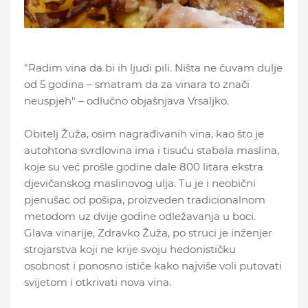
"Radim vina da bi ih ljudi pili. Ništa ne čuvam dulje
od 5 godina – smatram da za vinara to znači
neuspjeh" – odlučno objašnjava Vrsaljko.
Obitelj Žuža, osim nagrađivanih vina, kao što je
autohtona svrdlovina ima i tisuću stabala maslina,
koje su već prošle godine dale 800 litara ekstra
djevičanskog maslinovog ulja. Tu je i neobični
pjenušac od pošipa, proizveden tradicionalnom
metodom uz dvije godine odležavanja u boci.
Glava vinarije, Zdravko Žuža, po struci je inženjer
strojarstva koji ne krije svoju hedonističku
osobnost i ponosno ističe kako najviše voli putovati
svijetom i otkrivati nova vina.