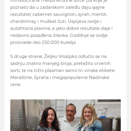
introducirane međunarodne sorte (za koje je
poznato da u zadarskom zaleđu daju sjajne
rezultate) cabernet sauvignon, syrah, merlot,
chardonnay i muškat žuti. Uspijeva ovdje i
autohtona plavina, a jako dobre rezultate daje i
nedavno posađena žilavka. Godišnje se ovdje
proizvede oko 250.000 butelja
S druge strane, Željko Vrsaljsko odlučio se na
sadnju znatno manjeg broja, pretežito crvenih
sorti, te na tržni plasman samo tri vinske etikete:
Maraštine, Syraha i megapopularne Nadinske
rane.