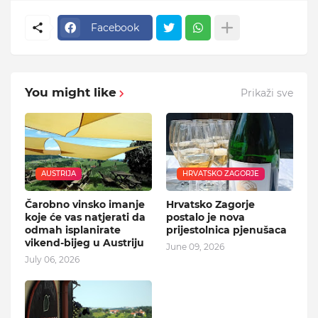
Facebook
You might like
Prikaži sve
AUSTRIJA
HRVATSKO ZAGORJE
Čarobno vinsko imanje
Hrvatsko Zagorje
koje će vas natjerati da
postalo je nova
odmah isplanirate
prijestolnica pjenušaca
vikend-bijeg u Austriju
June 09, 2026
July 06, 2026