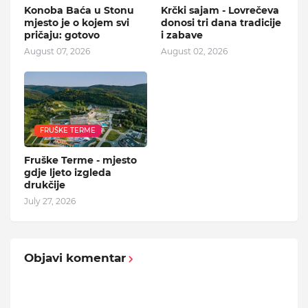
Konoba Baća u Stonu
Krčki sajam - Lovrečeva
mjesto je o kojem svi
donosi tri dana tradicije
pričaju: gotovo
i zabave
August 07, 2026
August 02, 2026
FRUŠKE TERME
Fruške Terme - mjesto
gdje ljeto izgleda
drukčije
July 27, 2026
Objavi komentar