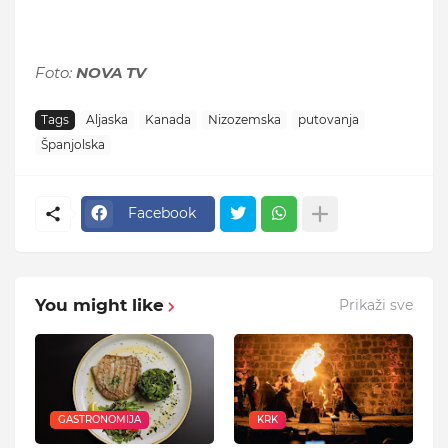
Foto:
NOVA TV
Tags
Aljaska
Kanada
Nizozemska
putovanja
Španjolska
Facebook
You might like
Prikaži sve
GASTRONOMIJA
KRK