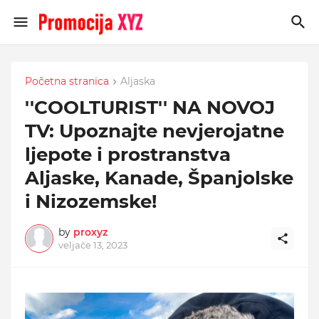
Početna stranica
Aljaska
''COOLTURIST'' NA NOVOJ
TV: Upoznajte nevjerojatne
ljepote i prostranstva
Aljaske, Kanade, Španjolske
i Nizozemske!
by
proxyz
veljače 13, 2023