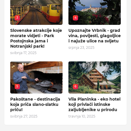
3
4
Slovenske atrakcije koje
Upoznajte Vrbnik - grad
morate vidjeti - Park
vina, povijesti, glagoljice
Postojnska jama i
i najuže ulice na svijetu
Notranjski park!
srpnja 23, 2025
svibnja 17, 2025
5
6
Pakoštane - destinacija
Vila Planinka - eko hotel
koja priča slano-slatku
koji privlači istinske
priču!
zaljubljenike u prirodu
svibnja 27, 2025
travnja 10, 2025