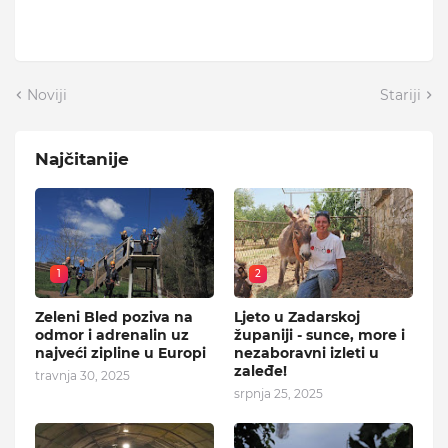
Noviji
Stariji
Najčitanije
1
2
Zeleni Bled poziva na
Ljeto u Zadarskoj
odmor i adrenalin uz
županiji - sunce, more i
najveći zipline u Europi
nezaboravni izleti u
zaleđe!
travnja 30, 2025
srpnja 25, 2025